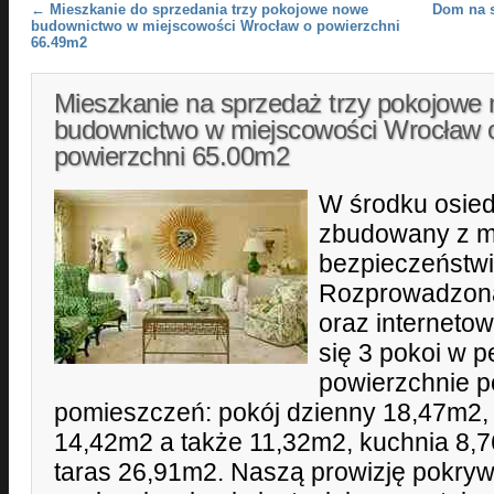
Post navigation
←
Mieszkanie do sprzedania trzy pokojowe nowe
Dom na s
budownictwo w miejscowości Wrocław o powierzchni
66.49m2
Mieszkanie na sprzedaż trzy pokojowe
budownictwo w miejscowości Wrocław 
powierzchni 65.00m2
W środku osied
zbudowany z m
bezpieczeństwi
Rozprowadzona 
oraz interneto
się 3 pokoi w p
powierzchnie 
pomieszczeń: pokój dzienny 18,47m2, 
14,42m2 a także 11,32m2, kuchnia 8,7
taras 26,91m2. Naszą prowizję pokryw