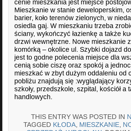
cenie mieszkania jest miejsce postoj
Mieszkanie w stanie deweloperskim, o
barier, koło terenów zielonych, w nied
osiedla gaj. W mieszkaniu trzeba zrob
ściany, wykończyć łazienkę a także ku
drzwi wewnętrzne. Nowe mieszkanie z
komórką – okolice ul. Szybki dojazd d
jest to godne polecenia miejsce dla wsz
cenią sobie ciszę oraz spokój a jedno
mieszkać w zbyt dużym oddaleniu od 
pobliżu znajdują się :wyglądający korz
szkoły, przedszkole, szpital, kościół 
handlowych.
THIS ENTRY WAS POSTED IN
TAGGED
KŁODA
,
MIESZKANIE
,
N