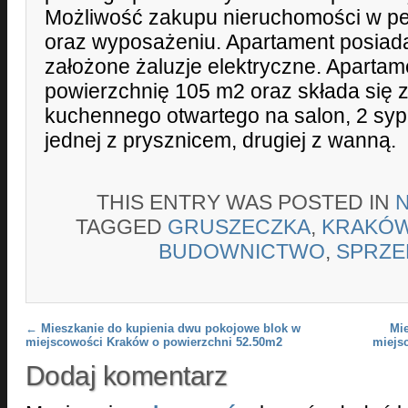
Możliwość zakupu nieruchomości w p
oraz wyposażeniu. Apartament posiad
założone żaluzje elektryczne. Apartam
powierzchnię 105 m2 oraz składa się 
kuchennego otwartego na salon, 2 sypia
jednej z prysznicem, drugiej z wanną.
THIS ENTRY WAS POSTED IN
TAGGED
GRUSZECZKA
,
KRAKÓ
BUDOWNICTWO
,
SPRZE
Post navigation
←
Mieszkanie do kupienia dwu pokojowe blok w
Mi
miejscowości Kraków o powierzchni 52.50m2
miejs
Dodaj komentarz