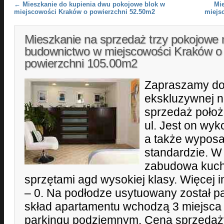
Post navigation
←
Mieszkanie do kupienia dwu pokojowe blok w
Mi
miejscowości Kraków o powierzchni 52.50m2
miejs
Mieszkanie na sprzedaż trzy pokojowe
budownictwo w miejscowości Kraków o
powierzchni 105.00m2
Zapraszamy do 
ekskluzywnej n
sprzedaż położ
ul. Jest on wy
a także wypos
standardzie. W
zabudowa kuch
sprzętami agd wysokiej klasy. Więcej 
– 0. Na podłodze usytuowany został par
skład apartamentu wchodzą 3 miejsca
parkingu podziemnym. Cena sprzedaży