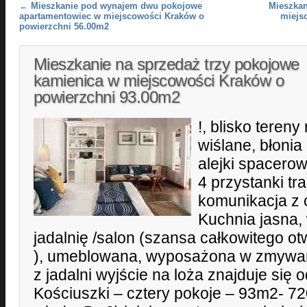
Post navigation
←
Mieszkanie pod wynajem dwu pokojowe
Mieszkan
apartamentowiec w miejscowości Kraków o
miejs
powierzchni 56.00m2
Mieszkanie na sprzedaż trzy pokojowe
kamienica w miejscowości Kraków o
powierzchni 93.00m2
!, blisko teren
wiślane, błonia
alejki spacero
4 przystanki t
komunikacja z
Kuchnia jasna,
jadalnię /salon (szansa całkowitego o
), umeblowana, wyposażona w zmywark
z jadalni wyjście na loża znajduje się 
Kościuszki – cztery pokoje – 93m2- 720 