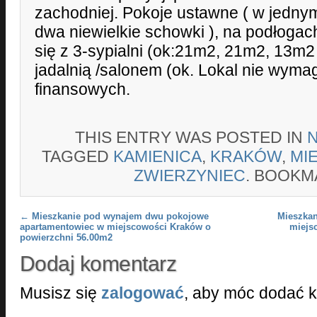
zachodniej. Pokoje ustawne ( w jedny
dwa niewielkie schowki ), na podłogach
się z 3-sypialni (ok:21m2, 21m2, 13m2 
jadalnią /salonem (ok. Lokal nie wym
finansowych.
THIS ENTRY WAS POSTED IN
TAGGED
KAMIENICA
,
KRAKÓW
,
MI
ZWIERZYNIEC
. BOOKM
Post navigation
←
Mieszkanie pod wynajem dwu pokojowe
Mieszkan
apartamentowiec w miejscowości Kraków o
miejs
powierzchni 56.00m2
Dodaj komentarz
Musisz się
zalogować
, aby móc dodać 