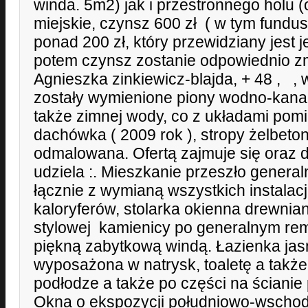
winda. 5m2) jak i przestronnego holu 
miejskie, czynsz 600 zł ( w tym fundu
ponad 200 zł, który przewidziany jest j
potem czynsz zostanie odpowiednio zm
Agnieszka zinkiewicz-blajda, + 48 , 
zostały wymienione piony wodno-kanali
także zimnej wody, co z układami pom
dachówka ( 2009 rok ), stropy żelbet
odmalowana. Ofertą zajmuje się oraz 
udziela :. Mieszkanie przeszło general
łącznie z wymianą wszystkich instalacji
kaloryferów, stolarka okienna drewnia
stylowej kamienicy po generalnym rem
piękną zabytkową windą. Łazienka jas
wyposażona w natrysk, toaletę a takż
podłodze a także po części na ścianie 
Okna o ekspozycji południowo-wschodn