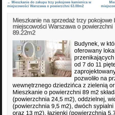
Post navigation
←
Mieszkanie do zakupu trzy pokojowe kamienica w
Mie
miejscowości Warszawa o powierzchni 63.00m2
miejsco
Mieszkanie na sprzedaż trzy pokojowe 
miejscowości Warszawa o powierzchni
89.22m2
Budynek, w kt
oferowany lokal
przenikających 
od 7 do 11 pięt
zaprojektowany 
pozwoliło na p
wewnętrznego dziedzińca z zielenią o
Mieszkanie o powierzchni 89 m2 składa
(powierzchnia 24,5 m2), oddzielnej, wi
(powierzchnia 9,5 m2), dwóch sypialni
oraz 13 m2), łazienki (powierzchnia 5,