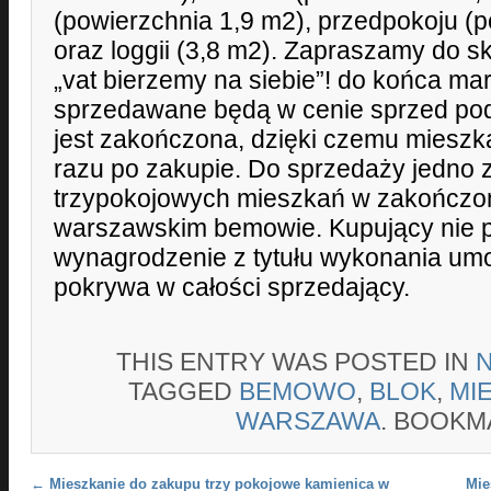
(powierzchnia 1,9 m2), przedpokoju (
oraz loggii (3,8 m2). Zapraszamy do s
„vat bierzemy na siebie”! do końca ma
sprzedawane będą w cenie sprzed podw
jest zakończona, dzięki czemu mieszk
razu po zakupie. Do sprzedaży jedno z
trzypokojowych mieszkań w zakończone
warszawskim bemowie. Kupujący nie pła
wynagrodzenie z tytułu wykonania um
pokrywa w całości sprzedający.
THIS ENTRY WAS POSTED IN
TAGGED
BEMOWO
,
BLOK
,
MI
WARSZAWA
. BOOKM
Post navigation
←
Mieszkanie do zakupu trzy pokojowe kamienica w
Mie