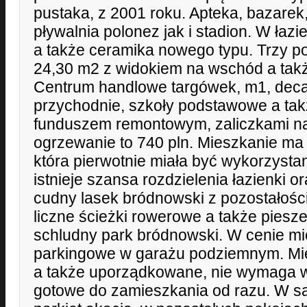
pustaka, z 2001 roku. Apteka, bazare
pływalnia polonez jak i stadion. W łaz
a także ceramika nowego typu. Trzy p
24,30 m2 z widokiem na wschód a takż
Centrum handlowe targówek, m1, decath
przychodnie, szkoły podstawowe a tak
funduszem remontowym, zaliczkami n
ogrzewanie to 740 pln. Mieszkanie ma
która pierwotnie miała być wykorzysta
istnieje szansa rozdzielenia łazienki o
cudny lasek bródnowski z pozostałości
liczne ścieżki rowerowe a także piesze
schludny park bródnowski. W cenie mi
parkingowe w garażu podziemnym. Mie
a także uporządkowane, nie wymaga 
gotowe do zamieszkania od razu. W sa