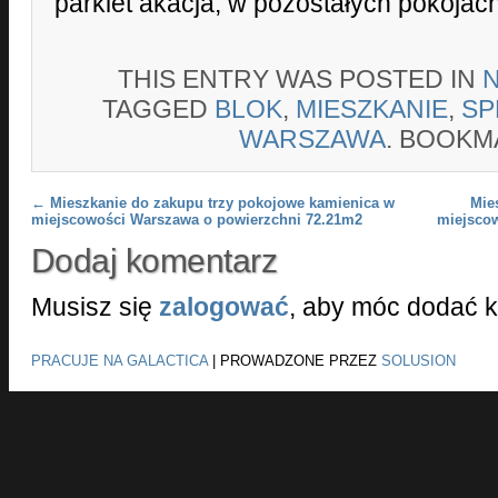
parkiet akacja, w pozostałych pokojac
THIS ENTRY WAS POSTED IN
TAGGED
BLOK
,
MIESZKANIE
,
SP
WARSZAWA
. BOOKM
Post navigation
←
Mieszkanie do zakupu trzy pokojowe kamienica w
Mie
miejscowości Warszawa o powierzchni 72.21m2
miejsco
Dodaj komentarz
Musisz się
zalogować
, aby móc dodać 
PRACUJE NA GALACTICA
|
PROWADZONE PRZEZ
SOLUSION