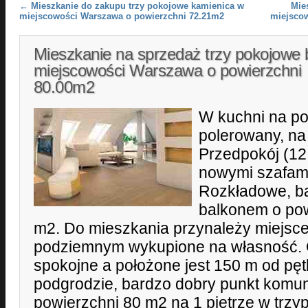
Post navigation
←
Mieszkanie do zakupu trzy pokojowe kamienica w
Mie
miejscowości Warszawa o powierzchni 72.21m2
miejsco
Mieszkanie na sprzedaż trzy pokojowe 
miejscowości Warszawa o powierzchni
80.00m2
W kuchni na po
polerowany, na
Przedpokój (1
nowymi szafami
Rozkładowe, b
balkonem o po
m2. Do mieszkania przynależy miejsc
podziemnym wykupione na własność. Os
spokojne a położone jest 150 m od pęt
podgrodzie, bardzo dobry punkt komun
powierzchni 80 m2 na 1 piętrze w trzy