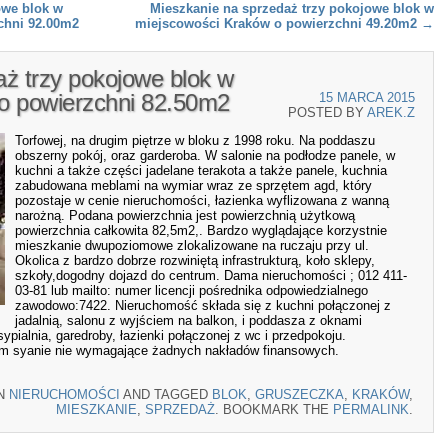
owe blok w
Mieszkanie na sprzedaż trzy pokojowe blok w
chni 92.00m2
miejscowości Kraków o powierzchni 49.20m2
→
ż trzy pokojowe blok w
o powierzchni 82.50m2
15 MARCA 2015
POSTED BY
AREK.Z
Torfowej, na drugim piętrze w bloku z 1998 roku. Na poddaszu
obszerny pokój, oraz garderoba. W salonie na podłodze panele, w
kuchni a także części jadelane terakota a także panele, kuchnia
zabudowana meblami na wymiar wraz ze sprzętem agd, który
pozostaje w cenie nieruchomości, łazienka wyflizowana z wanną
narożną. Podana powierzchnia jest powierzchnią użytkową
powierzchnia całkowita 82,5m2,. Bardzo wyglądające korzystnie
mieszkanie dwupoziomowe zlokalizowane na ruczaju przy ul.
Okolica z bardzo dobrze rozwiniętą infrastrukturą, koło sklepy,
szkoły,dogodny dojazd do centrum. Dama nieruchomości ; 012 411-
03-81 lub mailto: numer licencji pośrednika odpowiedzialnego
zawodowo:7422. Nieruchomość składa się z kuchni połączonej z
jadalnią, salonu z wyjściem na balkon, i poddasza z oknami
ialnia, garedroby, łazienki połączonej z wc i przedpokoju.
m syanie nie wymagające żadnych nakładów finansowych.
IN
NIERUCHOMOŚCI
AND TAGGED
BLOK
,
GRUSZECZKA
,
KRAKÓW
,
MIESZKANIE
,
SPRZEDAŻ
. BOOKMARK THE
PERMALINK
.