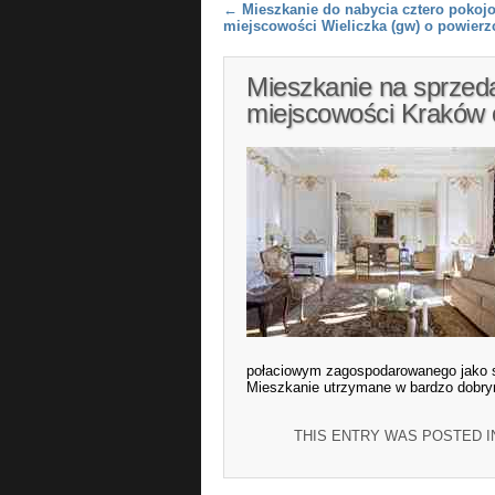
Post navigation
←
Mieszkanie do nabycia cztero pokoj
miejscowości Wieliczka (gw) o powierz
Mieszkanie na sprzeda
miejscowości Kraków 
połaciowym zagospodarowanego jako syp
Mieszkanie utrzymane w bardzo dobry
THIS ENTRY WAS POSTED 