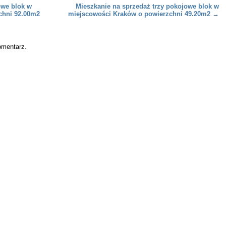
owe blok w
Mieszkanie na sprzedaż trzy pokojowe blok w
chni 92.00m2
miejscowości Kraków o powierzchni 49.20m2
→
omentarz.