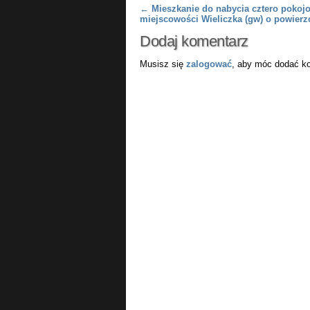
Post navigation
←
Mieszkanie do nabycia cztero pokoj
miejscowości Wieliczka (gw) o powierz
Dodaj komentarz
Musisz się
zalogować
, aby móc dodać k