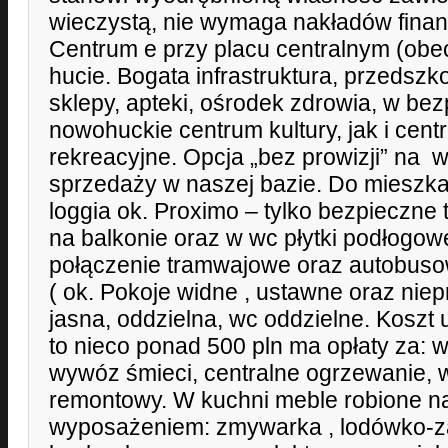
wieczystą, nie wymaga nakładów fina
Centrum e przy placu centralnym (obe
hucie. Bogata infrastruktura, przedszkol
sklepy, apteki, ośrodek zdrowia, w be
nowohuckie centrum kultury, jak i cen
rekreacyjne. Opcja „bez prowizji” na w
sprzedaży w naszej bazie. Do mieszka
loggia ok. Proximo – tylko bezpieczne 
na balkonie oraz w wc płytki podłogo
połączenie tramwajowe oraz autobus
( ok. Pokoje widne , ustawne oraz nie
jasna, oddzielna, wc oddzielne. Koszt
to nieco ponad 500 pln ma opłaty za: w
wywóz śmieci, centralne ogrzewanie, 
remontowy. W kuchni meble robione na
wyposażeniem: zmywarka , lodówko-z