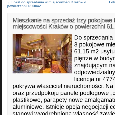
Post navigation
←
Lokal do sprzedania w miejscowości Kraków o
Lok
powierzchni 18.00m2
Mieszkanie na sprzedaż trzy pokojowe 
miejscowości Kraków o powierzchni 6
Do sprzedania
3 pokojowe mie
61,15 m2 usyt
piętrze w budy
znajdującym na
odpowiedzialny
licencja nr 477
pokrywa właściciel nieruchomości. Na
oraz przedpokoju panele podłogowe „
plastikowe, parapety nowe amalgamato
aluminiowe. Istnieje opcja negocjacji 
stanowi wyodrębnioną własność zawie