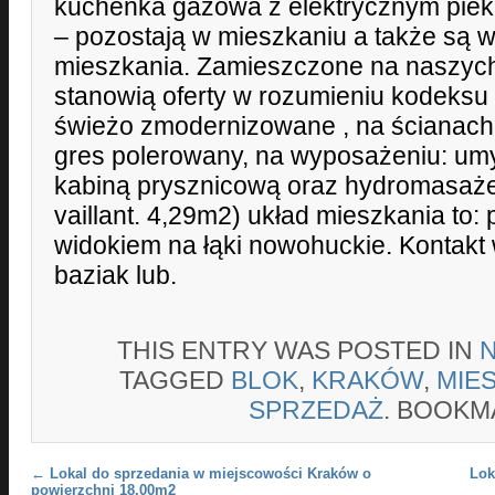
kuchenka gazowa z elektrycznym piek
– pozostają w mieszkaniu a także są 
mieszkania. Zamieszczone na naszych 
stanowią oferty w rozumieniu kodeksu
świeżo zmodernizowane , na ścianach 
gres polerowany, na wyposażeniu: um
kabiną prysznicową oraz hydromasaż
vaillant. 4,29m2) układ mieszkania to: 
widokiem na łąki nowohuckie. Kontakt 
baziak lub.
THIS ENTRY WAS POSTED IN
TAGGED
BLOK
,
KRAKÓW
,
MIE
SPRZEDAŻ
. BOOKM
Post navigation
←
Lokal do sprzedania w miejscowości Kraków o
Lok
powierzchni 18.00m2