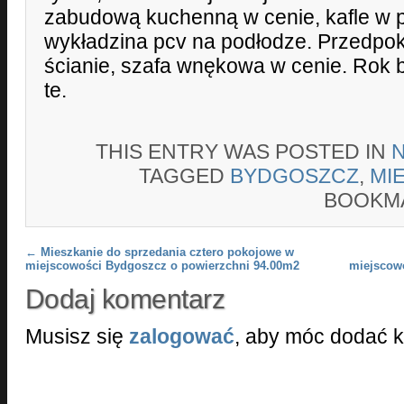
zabudową kuchenną w cenie, kafle w 
wykładzina pcv na podłodze. Przed
ścianie, szafa wnękowa w cenie. Ro
te.
THIS ENTRY WAS POSTED IN
TAGGED
BYDGOSZCZ
,
MI
BOOKM
Post navigation
←
Mieszkanie do sprzedania cztero pokojowe w
miejscowości Bydgoszcz o powierzchni 94.00m2
miejscow
Dodaj komentarz
Musisz się
zalogować
, aby móc dodać 