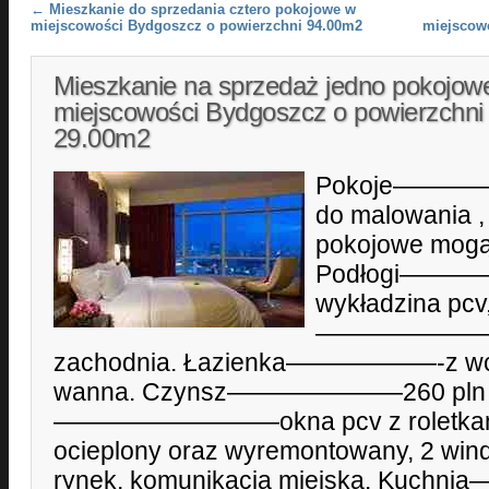
Post navigation
←
Mieszkanie do sprzedania cztero pokojowe w
miejscowości Bydgoszcz o powierzchni 94.00m2
miejscow
Mieszkanie na sprzedaż jedno pokojow
miejscowości Bydgoszcz o powierzchni
29.00m2
Pokoje————
do malowania , 
pokojowe mogą
Podłogi————
wykładzina pcv,
———————2m2,
zachodnia. Łazienka——————-z wc 3
wanna. Czynsz———————260 pln z 
—————————okna pcv z roletkami
ocieplony oraz wyremontowany, 2 wind
rynek, komunikacja miejska. Ku