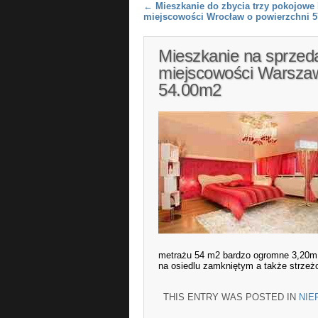
Post navigation
←
Mieszkanie do zbycia trzy pokojowe
miejscowości Wrocław o powierzchni 
Mieszkanie na sprzed
miejscowości Warszaw
54.00m2
metrażu 54 m2 bardzo ogromne 3,20m.
na osiedlu zamkniętym a także strzeż
THIS ENTRY WAS POSTED IN
NIE