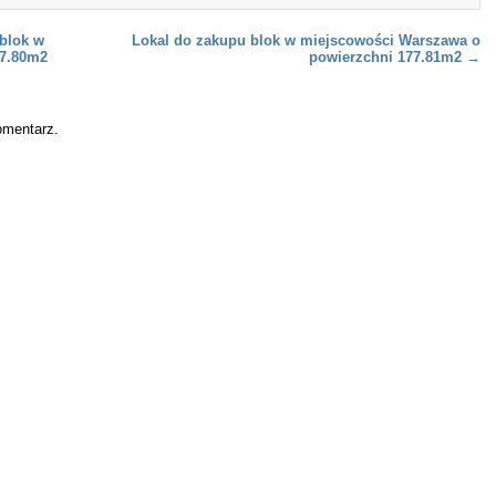
 blok w
Lokal do zakupu blok w miejscowości Warszawa o
57.80m2
powierzchni 177.81m2
→
omentarz.