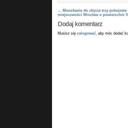
Post navigation
←
Mieszkanie do zbycia trzy pokojowe
miejscowości Wrocław o powierzchni 
Dodaj komentarz
Musisz się
zalogować
, aby móc dodać k