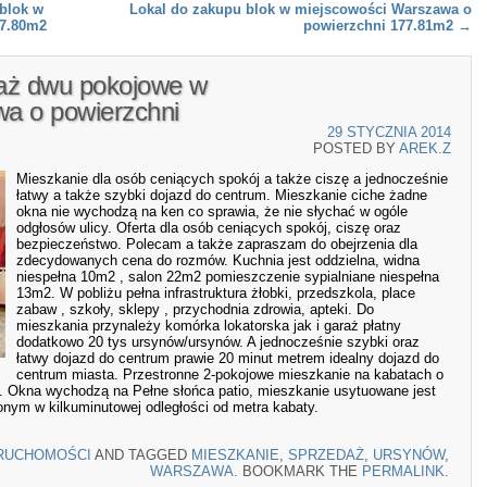
 blok w
Lokal do zakupu blok w miejscowości Warszawa o
57.80m2
powierzchni 177.81m2
→
aż dwu pokojowe w
a o powierzchni
29 STYCZNIA 2014
POSTED BY
AREK.Z
Mieszkanie dla osób ceniących spokój a także ciszę a jednocześnie
łatwy a także szybki dojazd do centrum. Mieszkanie ciche żadne
okna nie wychodzą na ken co sprawia, że nie słychać w ogóle
odgłosów ulicy. Oferta dla osób ceniących spokój, ciszę oraz
bezpieczeństwo. Polecam a także zapraszam do obejrzenia dla
zdecydowanych cena do rozmów. Kuchnia jest oddzielna, widna
niespełna 10m2 , salon 22m2 pomieszczenie sypialniane niespełna
13m2. W pobliżu pełna infrastruktura żłobki, przedszkola, place
zabaw , szkoły, sklepy , przychodnia zdrowia, apteki. Do
mieszkania przynależy komórka lokatorska jak i garaż płatny
dodatkowo 20 tys ursynów/ursynów. A jednocześnie szybki oraz
łatwy dojazd do centrum prawie 20 minut metrem idealny dojazd do
centrum miasta. Przestronne 2-pokojowe mieszkanie na kabatach o
 Okna wychodzą na Pełne słońca patio, mieszkanie usytuowane jest
onym w kilkuminutowej odległości od metra kabaty.
RUCHOMOŚCI
AND TAGGED
MIESZKANIE
,
SPRZEDAŻ
,
URSYNÓW
,
WARSZAWA
. BOOKMARK THE
PERMALINK
.