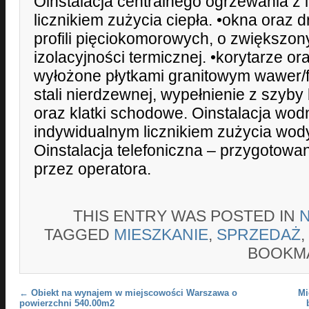
Oinstalacja centralnego ogrzewania z
licznikiem zużycia ciepła. •okna oraz 
profili pięciokomorowych, o zwiększo
izolacyjności termicznej. •korytarze o
wyłożone płytkami granitowym wawer/fa
stali nierdzewnej, wypełnienie z szyby
oraz klatki schodowe. Oinstalacja wod
indywidualnym licznikiem zużycia wody 
Oinstalacja telefoniczna – przygotowa
przez operatora.
THIS ENTRY WAS POSTED IN
TAGGED
MIESZKANIE
,
SPRZEDAŻ
,
BOOKM
Post navigation
←
Obiekt na wynajem w miejscowości Warszawa o
Mi
powierzchni 540.00m2