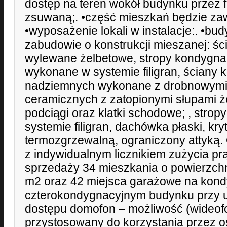
dostęp na teren wokół budynku przez f
zsuwaną;. •część mieszkań będzie zaw
•wyposażenie lokali w instalacje:. •bud
zabudowie o konstrukcji mieszanej: ści
wylewane żelbetowe, stropy kondygna
wykonane w systemie filigran, ściany 
nadziemnych wykonane z drobnowym
ceramicznych z zatopionymi słupami ż
podciągi oraz klatki schodowe; , strop
systemie filigran, dachówka płaski, kry
termozgrzewalną, ograniczony attyką. 
z indywidualnym licznikiem zużycia pr
sprzedaży 34 mieszkania o powierzchn
m2 oraz 42 miejsca garażowe na kond
czterokondygnacyjnym budynku przy ul.
dostępu domofon – możliwość (wideof
przystosowany do korzystania przez 