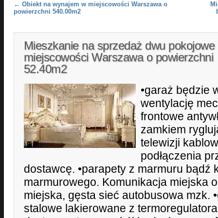
Post navigation
←
Obiekt na wynajem w miejscowości Warszawa o
Mi
powierzchni 540.00m2
Mieszkanie na sprzedaż dwu pokojowe
miejscowości Warszawa o powierzchni
52.40m2
•garaż będzie
wentylację mec
frontowe antyw
zamkiem rygluj
telewizji kablo
podłączenia pr
dostawcę. •parapety z marmuru bądź 
marmurowego. Komunikacja miejska ob
miejska, gęsta sieć autobusowa mzk. •
stalowe lakierowane z termoregulatora