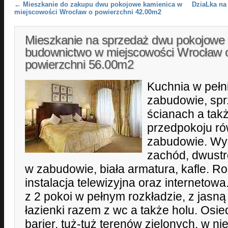
Post navigation
←
Mieszkanie do zakupu dwu pokojowe kamienica w
DziaLka na
miejscowości Wrocław o powierzchni 42.00m2
Mieszkanie na sprzedaż dwu pokojowe
budownictwo w miejscowości Wrocław 
powierzchni 56.00m2
Kuchnia w peł
zabudowie, sprz
ścianach a tak
przedpokoju ró
zabudowie. Wy
zachód, dwustr
w zabudowie, biała armatura, kafle. 
instalacja telewizyjna oraz internetowa
z 2 pokoi w pełnym rozkładzie, z jasn
łazienki razem z wc a także holu. Osi
barier, tuż-tuż terenów zielonych, w n