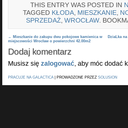
THIS ENTRY WAS POSTED IN
TAGGED
KŁODA
,
MIESZKANIE
,
N
SPRZEDAŻ
,
WROCŁAW
. BOOKM
Post navigation
←
Mieszkanie do zakupu dwu pokojowe kamienica w
DziaLka na
miejscowości Wrocław o powierzchni 42.00m2
Dodaj komentarz
Musisz się
zalogować
, aby móc dodać 
PRACUJE NA GALACTICA
|
PROWADZONE PRZEZ
SOLUSION