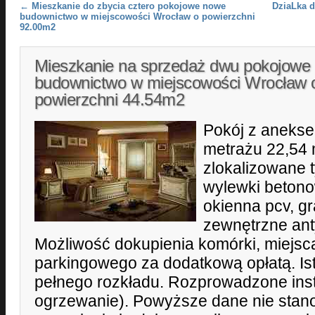
Post navigation
←
Mieszkanie do zbycia cztero pokojowe nowe
DziaLka d
budownictwo w miejscowości Wrocław o powierzchni
92.00m2
Mieszkanie na sprzedaż dwu pokojowe
budownictwo w miejscowości Wrocław 
powierzchni 44.54m2
Pokój z aneks
metrażu 22,54
zlokalizowane t
wylewki betonow
okienna pcv, gr
zewnętrzne ant
Możliwość dokupienia komórki, miejsc
parkingowego za dodatkową opłatą. Ist
pełnego rozkładu. Rozprowadzone inst
ogrzewanie). Powyższe dane nie stano