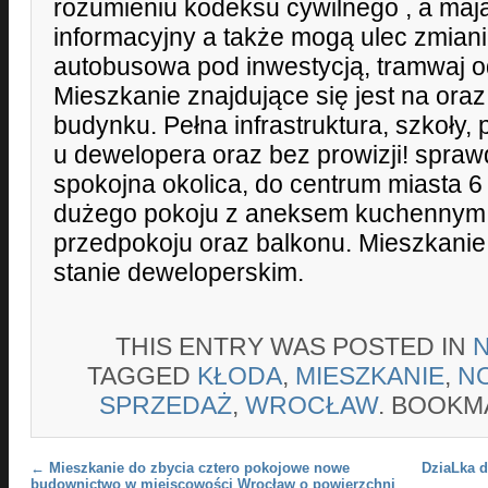
rozumieniu kodeksu cywilnego , a mają
informacyjny a także mogą ulec zmiani
autobusowa pod inwestycją, tramwaj o
Mieszkanie znajdujące się jest na oraz 
budynku. Pełna infrastruktura, szkoły, 
u dewelopera oraz bez prowizji! spraw
spokojna okolica, do centrum miasta 6 
dużego pokoju z aneksem kuchennym, s
przedpokoju oraz balkonu. Mieszkani
stanie deweloperskim.
THIS ENTRY WAS POSTED IN
TAGGED
KŁODA
,
MIESZKANIE
,
N
SPRZEDAŻ
,
WROCŁAW
. BOOKM
Post navigation
←
Mieszkanie do zbycia cztero pokojowe nowe
DziaLka d
budownictwo w miejscowości Wrocław o powierzchni