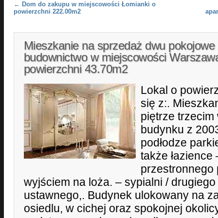
Post navigation
←
Dom do zakupu w miejscowości Łomianki o
powierzchni 222.00m2
apa
Mieszkanie na sprzedaż dwu pokojowe
budownictwo w miejscowości Warszaw
powierzchni 43.70m2
Lokal o powier
się z:. Mieszk
piętrze trzecim
budynku z 2003
podłodze parki
także łazience 
przestronnego 
wyjściem na loża. – sypialni / drugieg
ustawnego,. Budynek ulokowany na z
osiedlu, w cichej oraz spokojnej okolicy