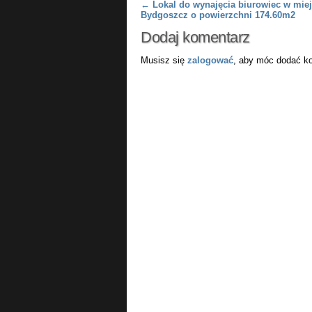
Post navigation
←
Lokal do wynajęcia biurowiec w mie
Bydgoszcz o powierzchni 174.60m2
Dodaj komentarz
Musisz się
zalogować
, aby móc dodać k