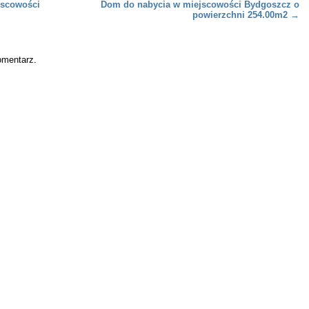
jscowości
Dom do nabycia w miejscowości Bydgoszcz o
powierzchni 254.00m2
→
omentarz.