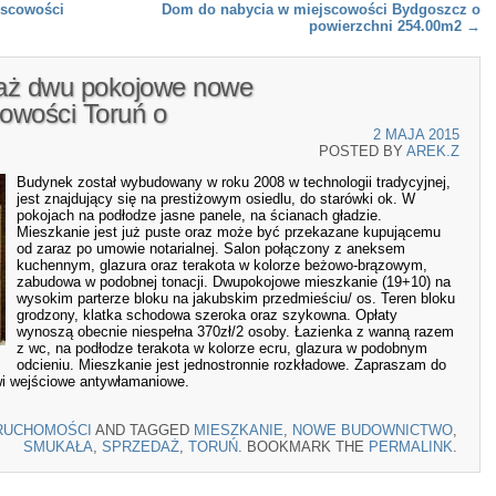
jscowości
Dom do nabycia w miejscowości Bydgoszcz o
powierzchni 254.00m2
→
daż dwu pokojowe nowe
owości Toruń o
2 MAJA 2015
POSTED BY
AREK.Z
Budynek został wybudowany w roku 2008 w technologii tradycyjnej,
jest znajdujący się na prestiżowym osiedlu, do starówki ok. W
pokojach na podłodze jasne panele, na ścianach gładzie.
Mieszkanie jest już puste oraz może być przekazane kupującemu
od zaraz po umowie notarialnej. Salon połączony z aneksem
kuchennym, glazura oraz terakota w kolorze beżowo-brązowym,
zabudowa w podobnej tonacji. Dwupokojowe mieszkanie (19+10) na
wysokim parterze bloku na jakubskim przedmieściu/ os. Teren bloku
grodzony, klatka schodowa szeroka oraz szykowna. Opłaty
wynoszą obecnie niespełna 370zł/2 osoby. Łazienka z wanną razem
z wc, na podłodze terakota w kolorze ecru, glazura w podobnym
odcieniu. Mieszkanie jest jednostronnie rozkładowe. Zapraszam do
zwi wejściowe antywłamaniowe.
RUCHOMOŚCI
AND TAGGED
MIESZKANIE
,
NOWE BUDOWNICTWO
,
SMUKAŁA
,
SPRZEDAŻ
,
TORUŃ
. BOOKMARK THE
PERMALINK
.