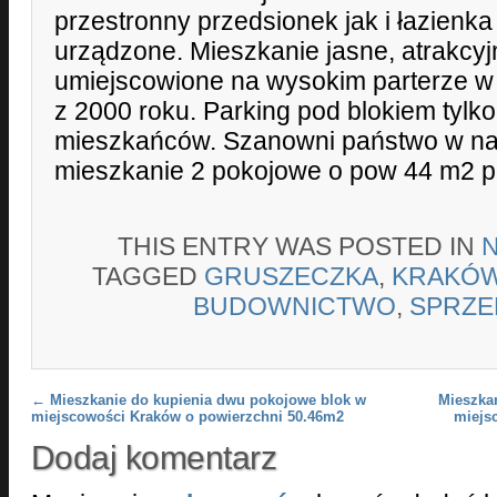
przestronny przedsionek jak i łazienk
urządzone. Mieszkanie jasne, atrakcy
umiejscowione na wysokim parterze w
z 2000 roku. Parking pod blokiem tylko 
mieszkańców. Szanowni państwo w nas
mieszkanie 2 pokojowe o pow 44 m2 p
THIS ENTRY WAS POSTED IN
TAGGED
GRUSZECZKA
,
KRAKÓ
BUDOWNICTWO
,
SPRZE
Post navigation
←
Mieszkanie do kupienia dwu pokojowe blok w
Mieszka
miejscowości Kraków o powierzchni 50.46m2
miejs
Dodaj komentarz