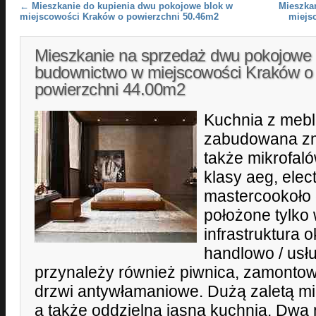
Post navigation
←
Mieszkanie do kupienia dwu pokojowe blok w
Mieszka
miejscowości Kraków o powierzchni 50.46m2
miejs
Mieszkanie na sprzedaż dwu pokojowe
budownictwo w miejscowości Kraków o
powierzchni 44.00m2
Kuchnia z mebl
zabudowana zm
także mikrofal
klasy aeg, elec
mastercookoło
położone tylko 
infrastruktura o
handlowo / usł
przynależy również piwnica, zamontowa
drzwi antywłamaniowe. Dużą zaletą mi
a także oddzielna jasna kuchnia. Dwa 