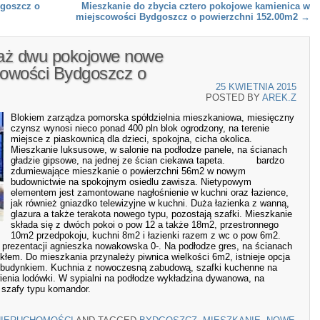
goszcz o
Mieszkanie do zbycia cztero pokojowe kamienica w
miejscowości Bydgoszcz o powierzchni 152.00m2
→
daż dwu pokojowe nowe
cowości Bydgoszcz o
25 KWIETNIA 2015
POSTED BY
AREK.Z
Blokiem zarządza pomorska spółdzielnia mieszkaniowa, miesięczny
czynsz wynosi nieco ponad 400 pln blok ogrodzony, na terenie
miejsce z piaskownicą dla dzieci, spokojna, cicha okolica.
Mieszkanie luksusowe, w salonie na podłodze panele, na ścianach
gładzie gipsowe, na jednej ze ścian ciekawa tapeta. bardzo
zdumiewające mieszkanie o powierzchni 56m2 w nowym
budownictwie na spokojnym osiedlu zawisza. Nietypowym
elementem jest zamontowane nagłośnienie w kuchni oraz łazience,
jak również gniazdko telewizyjne w kuchni. Duża łazienka z wanną,
glazura a także terakota nowego typu, pozostają szafki. Mieszkanie
składa się z dwóch pokoi o pow 12 a także 18m2, przestronnego
10m2 przedpokoju, kuchni 8m2 i łazienki razem z wc o pow 6m2.
prezentacji agnieszka nowakowska 0-. Na podłodze gres, na ścianach
kłem. Do mieszkania przynależy piwnica wielkości 6m2, istnieje opcja
 budynkiem. Kuchnia z nowoczesną zabudową, szafki kuchenne na
wienia lodówki. W sypialni na podłodze wykładzina dywanowa, na
 szafy typu komandor.