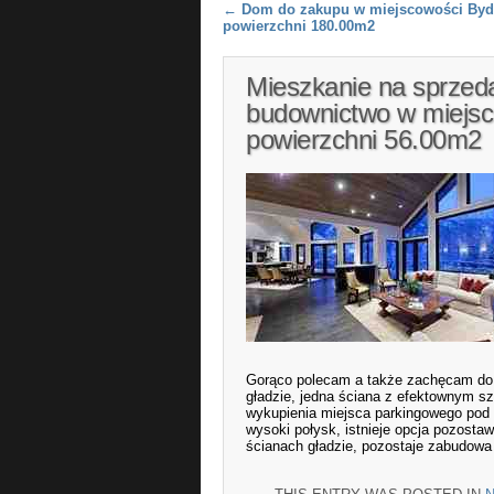
Post navigation
←
Dom do zakupu w miejscowości Byd
powierzchni 180.00m2
Mieszkanie na sprze
budownictwo w miejs
powierzchni 56.00m2
Gorąco polecam a także zachęcam do 
gładzie, jedna ściana z efektownym sz
wykupienia miejsca parkingowego pod
wysoki połysk, istnieje opcja pozosta
ścianach gładzie, pozostaje zabudowa