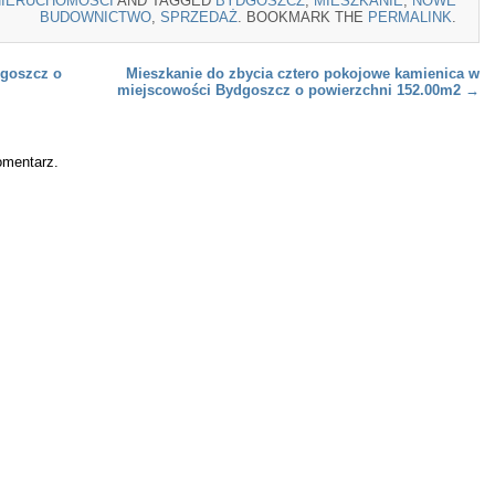
NIERUCHOMOŚCI
AND TAGGED
BYDGOSZCZ
,
MIESZKANIE
,
NOWE
BUDOWNICTWO
,
SPRZEDAŻ
. BOOKMARK THE
PERMALINK
.
goszcz o
Mieszkanie do zbycia cztero pokojowe kamienica w
miejscowości Bydgoszcz o powierzchni 152.00m2
→
omentarz.