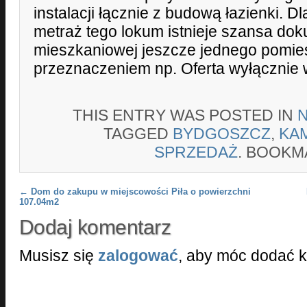
instalacji łącznie z budową łazienki. 
metraż tego lokum istnieje szansa dok
mieszkaniowej jeszcze jednego pomie
przeznaczeniem np. Oferta wyłącznie w
THIS ENTRY WAS POSTED IN
TAGGED
BYDGOSZCZ
,
KA
SPRZEDAŻ
. BOOKM
Post navigation
←
Dom do zakupu w miejscowości Piła o powierzchni
107.04m2
Dodaj komentarz
Musisz się
zalogować
, aby móc dodać 