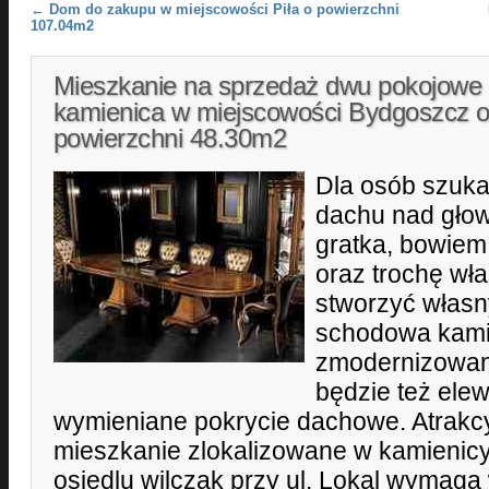
Post navigation
←
Dom do zakupu w miejscowości Piła o powierzchni
107.04m2
Mieszkanie na sprzedaż dwu pokojowe
kamienica w miejscowości Bydgoszcz 
powierzchni 48.30m2
Dla osób szuk
dachu nad głową
gratka, bowiem
oraz trochę wł
stworzyć własny
schodowa kamie
zmodernizowan
będzie też ele
wymieniane pokrycie dachowe. Atrakc
mieszkanie zlokalizowane w kamienicy 
osiedlu wilczak przy ul. Lokal wymag