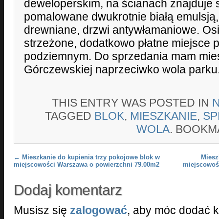
deweloperskim, na ścianach znajduje s
pomalowane dwukrotnie białą emulsją,
drewniane, drzwi antywłamaniowe. Os
strzeżone, dodatkowo płatne miejsce 
podziemnym. Do sprzedania mam mies
Górczewskiej naprzeciwko wola parku
THIS ENTRY WAS POSTED IN
TAGGED
BLOK
,
MIESZKANIE
,
SP
WOLA
. BOOKM
Post navigation
←
Mieszkanie do kupienia trzy pokojowe blok w
Miesz
miejscowości Warszawa o powierzchni 79.00m2
miejscowoś
Dodaj komentarz
Musisz się
zalogować
, aby móc dodać 