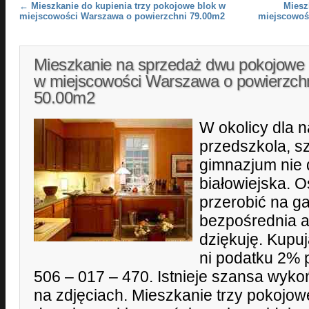
Post navigation
←
Mieszkanie do kupienia trzy pokojowe blok w
Miesz
miejscowości Warszawa o powierzchni 79.00m2
miejscowoś
Mieszkanie na sprzedaż dwu pokojowe 
w miejscowości Warszawa o powierzch
50.00m2
W okolicy dla 
przedszkola, s
gimnazjum nie 
białowiejska. 
przerobić na ga
bezpośrednia a
dziękuję. Kupuj
ni podatku 2% p
506 – 017 – 470. Istnieje szansa wyko
na zdjęciach. Mieszkanie trzy pokojow