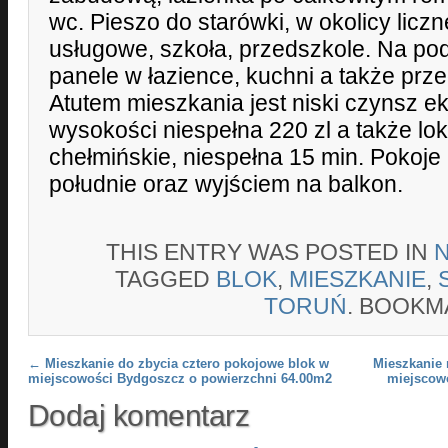
wc. Pieszo do starówki, w okolicy liczn
usługowe, szkoła, przedszkole. Na po
panele w łazience, kuchni a także prze
Atutem mieszkania jest niski czynsz e
wysokości niespełna 220 zl a także loka
chełmińskie, niespełna 15 min. Pokoje
południe oraz wyjściem na balkon.
THIS ENTRY WAS POSTED IN
TAGGED
BLOK
,
MIESZKANIE
,
TORUŃ
. BOOKM
Post navigation
←
Mieszkanie do zbycia cztero pokojowe blok w
Mieszkanie 
miejscowości Bydgoszcz o powierzchni 64.00m2
miejscow
Dodaj komentarz