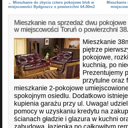
Post navigation
←
Mieszkanie do zbycia cztero pokojowe blok w
Mieszkanie 
miejscowości Bydgoszcz o powierzchni 64.00m2
miejscow
Mieszkanie na sprzedaż dwu pokojowe 
w miejscowości Toruń o powierzchni 3
Mieszkanie 38
piętrze pierws
pokojowe, rozk
kuchnią, po ni
Prezentujemy 
przytulne oraz 
mieszkanie 2-pokojowe umiejscowione
spokojnym osiedlu. Dodatkowo istnieje
kupienia garażu przy ul. Uwaga! udzie
pomocy w uzyskaniu kredytu na zakup
ścianach gładzie i glazura w kuchni or
zabudową, łazienka po całkowitym re