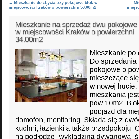
Post navigation
←
Mieszkanie do zbycia trzy pokojowe blok w
Mi
miejscowości Kraków o powierzchni 53.00m2
miejs
Mieszkanie na sprzedaż dwu pokojowe 
w miejscowości Kraków o powierzchni
34.00m2
Mieszkanie po
Do sprzedania 
pokojowe o po
mieszczące się
w nowej hucie
mieszkania jes
pow 10m2. Blo
podjazd dla ni
domofon, monitoring. Składa się z dwó
kuchni, łazienki a także przedpokoju.
na podłodze- wykładzina dywanowa, śc