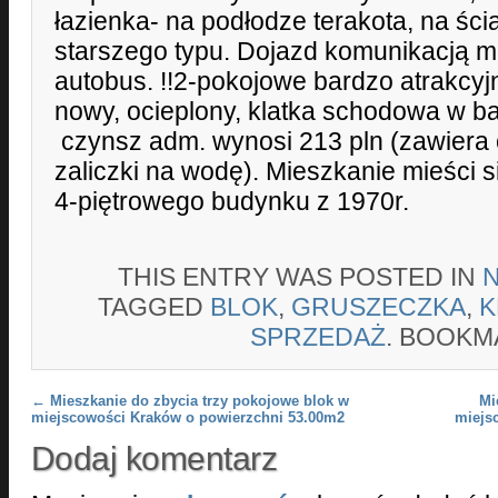
łazienka- na podłodze terakota, na ści
starszego typu. Dojazd komunikacją m
autobus. !!2-pokojowe bardzo atrakcyjna
nowy, ocieplony, klatka schodowa w b
czynsz adm. wynosi 213 pln (zawiera 
zaliczki na wodę). Mieszkanie mieści s
4-piętrowego budynku z 1970r.
THIS ENTRY WAS POSTED IN
TAGGED
BLOK
,
GRUSZECZKA
,
K
SPRZEDAŻ
. BOOKM
Post navigation
←
Mieszkanie do zbycia trzy pokojowe blok w
Mi
miejscowości Kraków o powierzchni 53.00m2
miejs
Dodaj komentarz