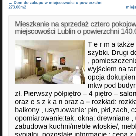
Post navigation
←
Dom do zakupu w miejscowości o powierzchni
273.00m2
miej
Mieszkanie na sprzedaż cztero pokojo
miejscowości Lublin o powierzchni 140
T e r m a także
szybki. Drugi dó
, pomieszczenie
wyjściem na tar
opcja dokupien
mkw pod budyn
zł. Pierwszy półpiętro – 4 piętro – sal
oraz e s z k a n oraz a = rozkład: rozk
balkony , usytuowanie: płn, płd,zach, 
opomiarowanie:tak, okna: drewniane ,
zabudowa kuchni/meble włoskie/, mebl
sypialni, pozostałe informacje,: cena 