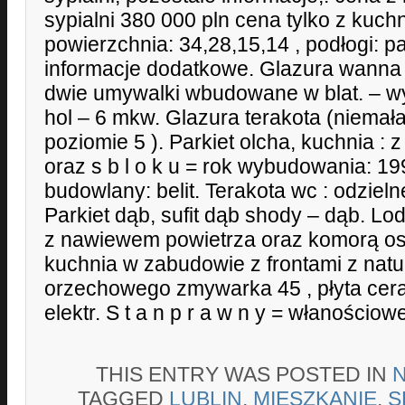
sypialni 380 000 pln cena tylko z kuch
powierzchnia: 34,28,15,14 , podłogi: p
informacje dodatkowe. Glazura wanna 
dwie umywalki wbudowane w blat. – 
hol – 6 mkw. Glazura terakota (niemał
poziomie 5 ). Parkiet olcha, kuchnia : 
oraz s b l o k u = rok wybudowania: 199
budowlany: belit. Terakota wc : odziel
Parkiet dąb, sufit dąb shody – dąb. L
z nawiewem powietrza oraz komorą ost
kuchnia w zabudowie z frontami z nat
orzechowego zmywarka 45 , płyta cera
elektr. S t a n p r a w n y = włanościow
THIS ENTRY WAS POSTED IN
TAGGED
LUBLIN
,
MIESZKANIE
,
S