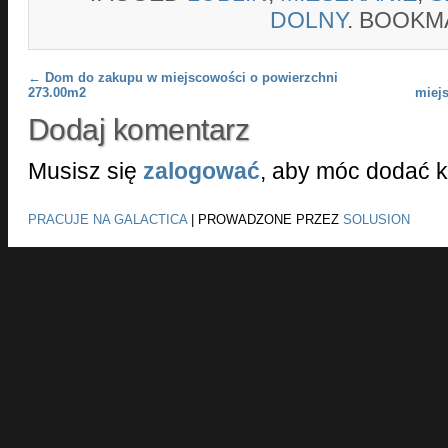
DOLNY
. BOOKM
Post navigation
←
Dom do zakupu w miejscowości o powierzchni
273.00m2
miej
Dodaj komentarz
Musisz się
zalogować
, aby móc dodać 
PRACUJE NA GALACTICA
|
PROWADZONE PRZEZ
SOLUSION