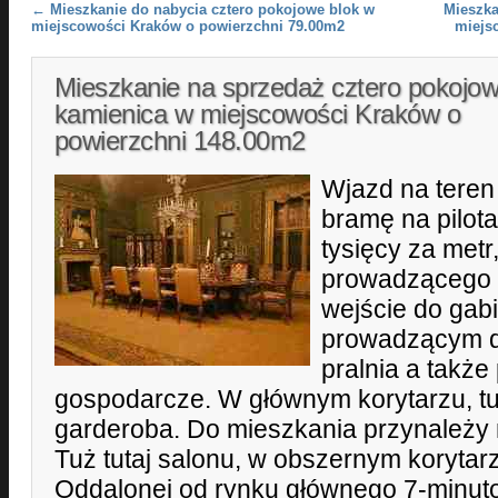
Post navigation
←
Mieszkanie do nabycia cztero pokojowe blok w
Mieszka
miejscowości Kraków o powierzchni 79.00m2
miejs
Mieszkanie na sprzedaż cztero pokojo
kamienica w miejscowości Kraków o
powierzchni 148.00m2
Wjazd na teren
bramę na pilot
tysięcy za metr
prowadzącego 
wejście do gab
prowadzącym do
pralnia a takż
gospodarcze. W głównym korytarzu, tuż
garderoba. Do mieszkania przynależy 
Tuż tutaj salonu, w obszernym koryta
Oddalonej od rynku głównego 7-minu