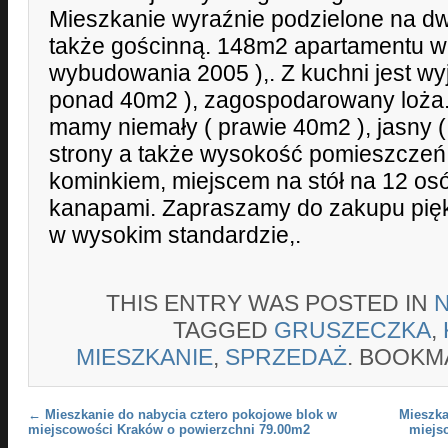
Mieszkanie wyraźnie podzielone na dwi
także gościnną. 148m2 apartamentu w 
wybudowania 2005 ),. Z kuchni jest wyj
ponad 40m2 ), zagospodarowany loża.
mamy niemały ( prawie 40m2 ), jasny (
strony a także wysokość pomieszczeń 
kominkiem, miejscem na stół na 12 os
kanapami. Zapraszamy do zakupu pi
w wysokim standardzie,.
THIS ENTRY WAS POSTED IN
TAGGED
GRUSZECZKA
,
MIESZKANIE
,
SPRZEDAŻ
. BOOKM
Post navigation
←
Mieszkanie do nabycia cztero pokojowe blok w
Mieszka
miejscowości Kraków o powierzchni 79.00m2
miejs