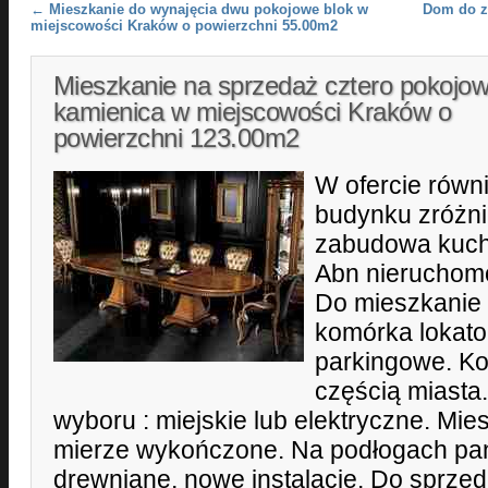
Post navigation
←
Mieszkanie do wynajęcia dwu pokojowe blok w
Dom do z
miejscowości Kraków o powierzchni 55.00m2
Mieszkanie na sprzedaż cztero pokojo
kamienica w miejscowości Kraków o
powierzchni 123.00m2
W ofercie równi
budynku zróżn
zabudowa kuch
Abn nieruchomo
Do mieszkanie
komórka lokato
parkingowe. Ko
częścią miasta
wyboru : miejskie lub elektryczne. Mi
mierze wykończone. Na podłogach pa
drewniane, nowe instalacje. Do sprze