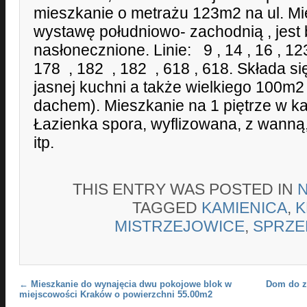
mieszkanie o metrażu 123m2 na ul. Mi
wystawę południowo- zachodnią , jest 
nasłonecznione. Linie: 9 , 14 , 16 , 12
178 , 182 , 182 , 618 , 618. Składa si
jasnej kuchni a także wielkiego 100m2
dachem). Mieszkanie na 1 piętrze w ka
Łazienka spora, wyflizowana, z wanną
itp.
THIS ENTRY WAS POSTED IN
TAGGED
KAMIENICA
,
K
MISTRZEJOWICE
,
SPRZE
Post navigation
←
Mieszkanie do wynajęcia dwu pokojowe blok w
Dom do z
miejscowości Kraków o powierzchni 55.00m2