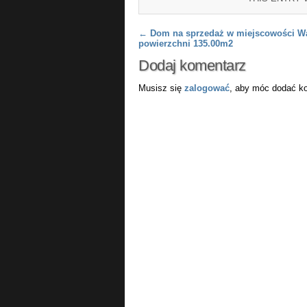
Post navigation
←
Dom na sprzedaż w miejscowości W
powierzchni 135.00m2
Dodaj komentarz
Musisz się
zalogować
, aby móc dodać k