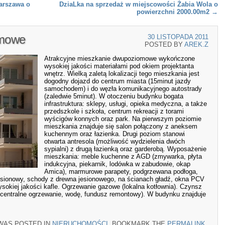
arszawa o
DziaLka na sprzedaż w miejscowości Żabia Wola o
powierzchni 2000.00m2
→
omowe
30 LISTOPADA 2011
POSTED BY
AREK.Z
Atrakcyjne mieszkanie dwupoziomowe wykończone
wysokiej jakości materiałami pod okiem projektanta
wnętrz. Wielką zaletą lokalizacji tego mieszkania jest
dogodny dojazd do centrum miasta (15minut jazdy
samochodem) i do węzła komunikacyjnego autostrady
(zaledwie 5minut). W otoczeniu budynku bogata
infrastruktura: sklepy, usługi, opieka medyczna, a także
przedszkole i szkoła, centrum rekreacji z torami
wyścigów konnych oraz park. Na pierwszym poziomie
mieszkania znajduje się salon połączony z aneksem
kuchennym oraz łazienka. Drugi poziom stanowi
otwarta antresola (możliwość wydzielenia dwóch
sypialni) z drugą łazienką oraz garderobą. Wyposażenie
mieszkania: meble kuchenne z AGD (zmywarka, płyta
indukcyjna, piekarnik, lodówka w zabudowie, okap
Amica), marmurowe parapety, podgrzewana podłoga,
esionowy, schody z drewna jesionowego, na ścianach gładź, okna PCV
ysokiej jakości kafle. Ogrzewanie gazowe (lokalna kotłownia). Czynsz
, centralne ogrzewanie, wodę, fundusz remontowy). W budynku znajduje
 WAS POSTED IN
NIERUCHOMOŚCI
. BOOKMARK THE
PERMALINK
.