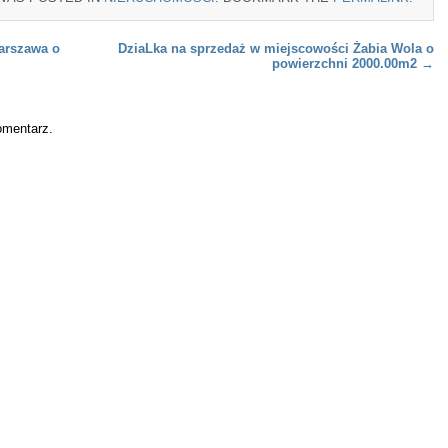
arszawa o
DziaLka na sprzedaż w miejscowości Żabia Wola o
powierzchni 2000.00m2
→
omentarz.