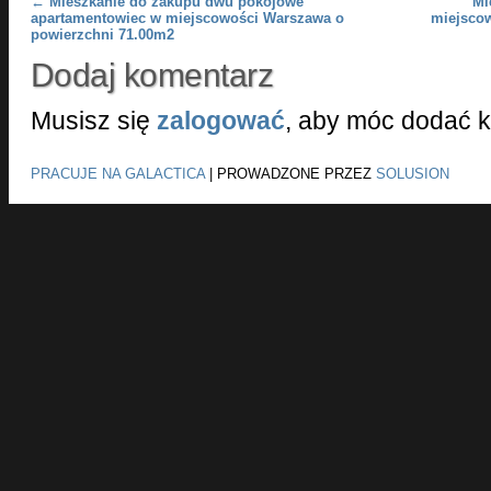
Post navigation
←
Mieszkanie do zakupu dwu pokojowe
Mi
apartamentowiec w miejscowości Warszawa o
miejsco
powierzchni 71.00m2
Dodaj komentarz
Musisz się
zalogować
, aby móc dodać 
PRACUJE NA GALACTICA
|
PROWADZONE PRZEZ
SOLUSION