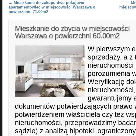
Post navigation
←
Mieszkanie do zakupu dwu pokojowe
Mi
apartamentowiec w miejscowości Warszawa o
miejsco
powierzchni 71.00m2
Mieszkanie do zbycia w miejscowości
Warszawa o powierzchni 60.00m2
W pierwszym e
sprzedaży, a z 
nieruchomości 
porozumienia w
Weryfikację d
nieruchomości,
gwarantujemy 
dokumentów potwierdzających prawo 
potwierdzeniem właściciela czy też wsp
nieruchomości, przeprowadzimy badani
sądzie) z analizą hipoteki, ograniczo