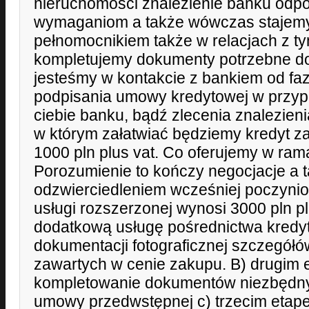
nieruchomości znalezienie banku odp
wymaganiom a także wówczas stajemy
pełnomocnikiem także w relacjach z t
kompletujemy dokumenty potrzebne do 
jesteśmy w kontakcie z bankiem od fa
podpisania umowy kredytowej w przy
ciebie banku, bądź zlecenia znalezie
w którym załatwiać będziemy kredyt za
1000 pln plus vat. Co oferujemy w ram
Porozumienie to kończy negocjacje a 
odzwierciedleniem wcześniej poczynio
usługi rozszerzonej wynosi 3000 pln p
dodatkową usługę pośrednictwa kred
dokumentacji fotograficznej szczegół
zawartych w cenie zakupu. B) drugim 
kompletowanie dokumentów niezbędny
umowy przedwstępnej c) trzecim etape