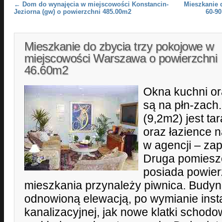
Post navigation
←
Dom do wynajęcia w miejscowości Konstancin-
Mieszkanie 
Jeziorna (gw) o powierzchni 485.00m2
60-9
Mieszkanie do zbycia trzy pokojowe w
miejscowości Warszawa o powierzchni
46.60m2
Okna kuchni or
są na płn-zach.
(9,2m2) jest ta
oraz łazience 
w agencji – za
Druga pomieszc
posiada powier
mieszkania przynależy piwnica. Budyn
odnowioną elewacją, po wymianie inst
kanalizacyjnej, jak nowe klatki schodo