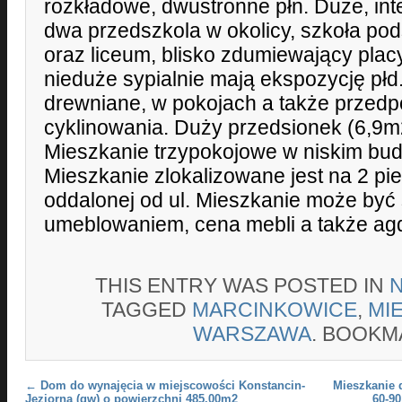
rozkładowe, dwustronne płn. Duże, in
dwa przedszkola w okolicy, szkoła p
oraz liceum, blisko zdumiewający pla
nieduże sypialnie mają ekspozycję płd
drewniane, w pokojach a także przed
cyklinowania. Duży przedsionek (6,9m
Mieszkanie trzypokojowe w niskim bud
Mieszkanie zlokalizowane jest na 2 pie
oddalonej od ul. Mieszkanie może być
umeblowaniem, cena mebli a także agd
THIS ENTRY WAS POSTED IN
TAGGED
MARCINKOWICE
,
MI
WARSZAWA
. BOOKM
Post navigation
←
Dom do wynajęcia w miejscowości Konstancin-
Mieszkanie 
Jeziorna (gw) o powierzchni 485.00m2
60-9