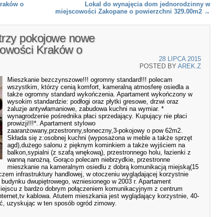
raków o
Lokal do wynajęcia dom jednorodzinny w
miejscowości Zakopane o powierzchni 329.00m2
→
 trzy pokojowe nowe
cowości Kraków o
28 LIPCA 2015
POSTED BY
AREK.Z
Mieszkanie bezczynszowe!!! ogromny standard!!! polecam
wszystkim, którzy cenią komfort, kameralną atmosferę osiedla a
także ogromny standard wykończenia. Apartament wykończony w
wysokim standardzie: podłogi oraz płytki gresowe, drzwi oraz
żaluzje antywłamaniowe, zabudowa kuchni na wymiar. *
wynagrodzenie pośrednika płaci sprzedający. Kupujący nie płaci
prowizji!!!*. Apartament stylowo
zaaranżowany,przestronny,słoneczny,3-pokojowy o pow 62m2.
Składa się z:osobnej kuchni (wyposażona w meble a także sprzęt
agd),dużego salonu z pięknym kominkiem a także wyjściem na
balkon,sypialni (z szafą wnękową), przestronnego holu, łazienki z
wanną narożną. Gorąco polecam niebrzydkie, przestronne
mieszkanie na kameralnym osiedlu z dobrą komunikacją miejską(15
zem infrastruktury handlowej, w otoczeniu wyglądającej korzystnie
ze budynku dwupiętrowego, wzniesionego w 2003 r. Apartament
iejscu z bardzo dobrym połączeniem komunikacyjnym z centrum
nternet,tv kablowa. Atutem mieszkania jest wyglądający korzystnie, 40-
ć, uzyskując w ten sposób ogród zimowy.