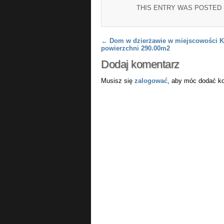
THIS ENTRY WAS POSTED
Post navigation
←
Dom w dzierżawie w miejscowości K
powierzchni 290.00m2
Dodaj komentarz
Musisz się
zalogować
, aby móc dodać k