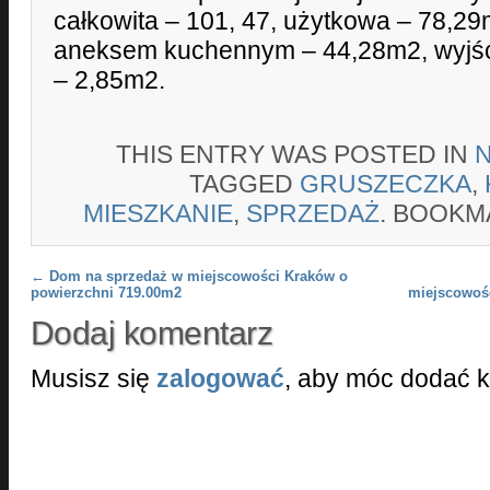
całkowita – 101, 47, użytkowa – 78,29
aneksem kuchennym – 44,28m2, wyjści
– 2,85m2.
THIS ENTRY WAS POSTED IN
TAGGED
GRUSZECZKA
,
MIESZKANIE
,
SPRZEDAŻ
. BOOKM
Post navigation
←
Dom na sprzedaż w miejscowości Kraków o
powierzchni 719.00m2
miejscowoś
Dodaj komentarz
Musisz się
zalogować
, aby móc dodać 