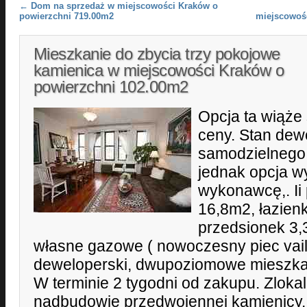
Post navigation
←
Dom na sprzedaż w miejscowości Kraków o
powierzchni 719.00m2
miejscowoś
Mieszkanie do zbycia trzy pokojowe
kamienica w miejscowości Kraków o
powierzchni 102.00m2
Opcja ta wiąże 
ceny. Stan dewe
samodzielnego 
jednak opcja w
wykonawcę,. Ii
16,8m2, łazien
przedsionek 3
własne gazowe ( nowoczesny piec vaill
deweloperski, dwupoziomowe mieszkan
W terminie 2 tygodni od zakupu. Zlok
nadbudowie przedwojennej kamienicy.