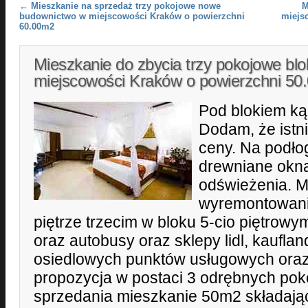
Post navigation
←
Mieszkanie na sprzedaż trzy pokojowe nowe
M
budownictwo w miejscowości Kraków o powierzchni
miejs
60.00m2
Mieszkanie do zbycia trzy pokojowe blo
miejscowości Kraków o powierzchni 5
Pod blokiem kąc
Dodam, że istni
ceny. Na podłog
drewniane okna
odświeżenia. M
wyremontowania
piętrze trzecim w bloku 5-cio piętrow
oraz autobusy oraz sklepy lidl, kauflan
osiedlowych punktów usługowych oraz
propozycja w postaci 3 odrębnych poko
sprzedania mieszkanie 50m2 składające