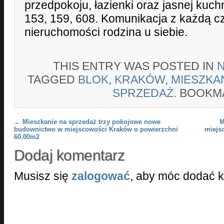
przedpokoju, łazienki oraz jasnej kuchni
153, 159, 608. Komunikacja z każdą c
nieruchomości rodzina u siebie.
THIS ENTRY WAS POSTED IN
TAGGED
BLOK
,
KRAKÓW
,
MIESZKA
SPRZEDAŻ
. BOOKM
Post navigation
←
Mieszkanie na sprzedaż trzy pokojowe nowe
M
budownictwo w miejscowości Kraków o powierzchni
miejs
60.00m2
Dodaj komentarz
Musisz się
zalogować
, aby móc dodać 