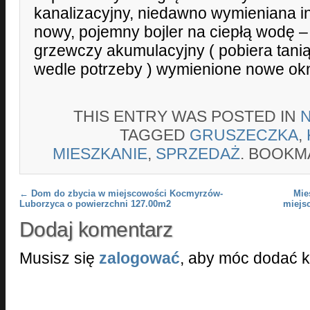
kanalizacyjny, niedawno wymieniana in
nowy, pojemny bojler na ciepłą wodę –
grzewczy akumulacyjny ( pobiera tanią
wedle potrzeby ) wymienione nowe ok
THIS ENTRY WAS POSTED IN
TAGGED
GRUSZECZKA
,
MIESZKANIE
,
SPRZEDAŻ
. BOOKM
Post navigation
←
Dom do zbycia w miejscowości Kocmyrzów-
Mie
Luborzyca o powierzchni 127.00m2
miejs
Dodaj komentarz
Musisz się
zalogować
, aby móc dodać 