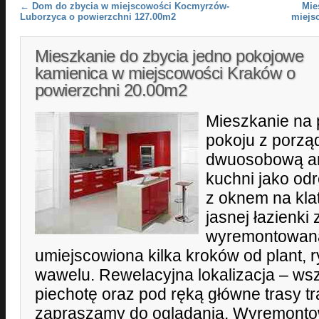
Post navigation
←
Dom do zbycia w miejscowości Kocmyrzów-
Mie
Luborzyca o powierzchni 127.00m2
miejs
Mieszkanie do zbycia jedno pokojowe
kamienica w miejscowości Kraków o
powierzchni 20.00m2
Mieszkanie na p
pokoju z porzą
dwuosobową ant
kuchni jako od
z oknem na kla
jasnej łazienk
wyremontowana
umiejscowiona kilka kroków od plant, 
wawelu. Rewelacyjna lokalizacja – ws
piechotę oraz pod ręką główne trasy t
zapraszamy do oglądania. Wyremonto