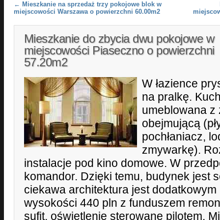
Post navigation
←
Mieszkanie na sprzedaż trzy pokojowe blok w
miejscowości Warszawa o powierzchni 60.00m2
miejsco
Mieszkanie do zbycia dwu pokojowe w
miejscowości Piaseczno o powierzchni
57.20m2
W łazience pry
na pralkę. Kuch
umeblowana z
obejmującą (pły
pochłaniacz, l
zmywarkę). R
instalacje pod kino domowe. W przedp
komandor. Dzięki temu, budynek jest 
ciekawa architektura jest dodatkowym
wysokości 440 pln z funduszem remo
sufit, oświetlenie sterowane pilotem. 