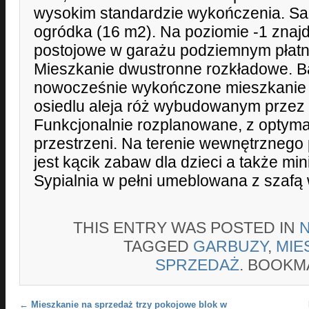
wysokim standardzie wykończenia. Sa
ogródka (16 m2). Na poziomie -1 znajd
postojowe w garażu podziemnym płatn
Mieszkanie dwustronne rozkładowe. B
nowocześnie wykończone mieszkanie 
osiedlu aleja róż wybudowanym przez 
Funkcjonalnie rozplanowane, z optym
przestrzeni. Na terenie wewnętrznego
jest kącik zabaw dla dzieci a także mi
Sypialnia w pełni umeblowana z szaf
THIS ENTRY WAS POSTED IN
TAGGED
GARBUZY
,
MIE
SPRZEDAŻ
. BOOKM
Post navigation
←
Mieszkanie na sprzedaż trzy pokojowe blok w