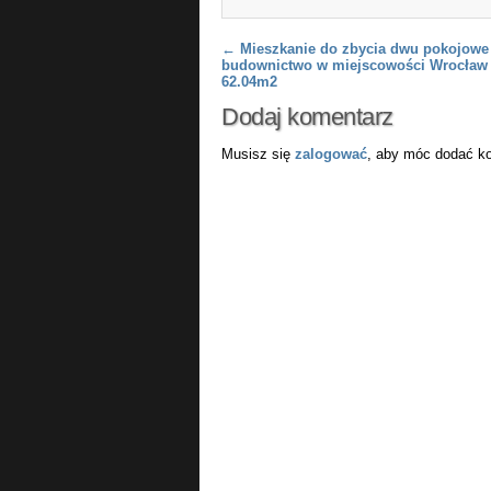
Post navigation
←
Mieszkanie do zbycia dwu pokojowe
budownictwo w miejscowości Wrocław 
62.04m2
Dodaj komentarz
Musisz się
zalogować
, aby móc dodać k