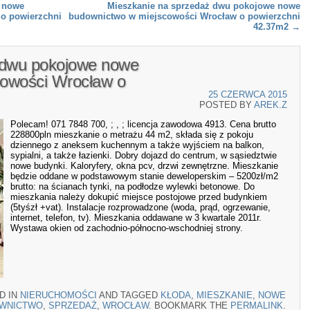
 nowe
Mieszkanie na sprzedaż dwu pokojowe nowe
o powierzchni
budownictwo w miejscowości Wrocław o powierzchni
42.37m2
→
 dwu pokojowe nowe
cowości Wrocław o
25 CZERWCA 2015
POSTED BY
AREK.Z
Polecam! 071 7848 700, ; , ; licencja zawodowa 4913. Cena brutto
228800pln mieszkanie o metrażu 44 m2, składa się z pokoju
dziennego z aneksem kuchennym a także wyjściem na balkon,
sypialni, a także łazienki. Dobry dojazd do centrum, w sąsiedztwie
nowe budynki. Kaloryfery, okna pcv, drzwi zewnętrzne. Mieszkanie
będzie oddane w podstawowym stanie deweloperskim – 5200zł/m2
brutto: na ścianach tynki, na podłodze wylewki betonowe. Do
mieszkania należy dokupić miejsce postojowe przed budynkiem
(5tyśzł +vat). Instalacje rozprowadzone (woda, prąd, ogrzewanie,
internet, telefon, tv). Mieszkania oddawane w 3 kwartale 2011r.
Wystawa okien od zachodnio-północno-wschodniej strony.
D IN
NIERUCHOMOŚCI
AND TAGGED
KŁODA
,
MIESZKANIE
,
NOWE
WNICTWO
,
SPRZEDAŻ
,
WROCŁAW
. BOOKMARK THE
PERMALINK
.