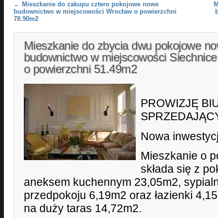
Post navigation
←
Mieszkanie do zakupu cztero pokojowe nowe
M
budownictwo w miejscowości Wrocław o powierzchni
78.90m2
Mieszkanie do zbycia dwu pokojowe n
budownictwo w miejscowości Siechnice
o powierzchni 51.49m2
PROWIZJĘ BI
SPRZEDAJĄCY!
Nowa inwestyc
Mieszkanie o p
składa się z p
aneksem kuchennym 23,05m2, sypialn
przedpokoju 6,19m2 oraz łazienki 4,15
na duży taras 14,72m2.