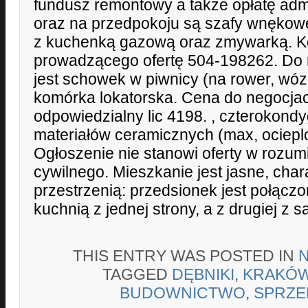
fundusz remontowy a także opłatę admi
oraz na przedpokoju są szafy wnękow
z kuchenką gazową oraz zmywarką. K
prowadzącego ofertę 504-198262. Do 
jest schowek w piwnicy (na rower, wóz
komórka lokatorska. Cena do negocjacj
odpowiedzialny lic 4198. , czterokondy
materiałów ceramicznych (max, ociepl
Ogłoszenie nie stanowi oferty w rozu
cywilnego. Mieszkanie jest jasne, char
przestrzenią: przedsionek jest połączo
kuchnią z jednej strony, a z drugiej z 
THIS ENTRY WAS POSTED IN
TAGGED
DĘBNIKI
,
KRAKÓ
BUDOWNICTWO
,
SPRZE