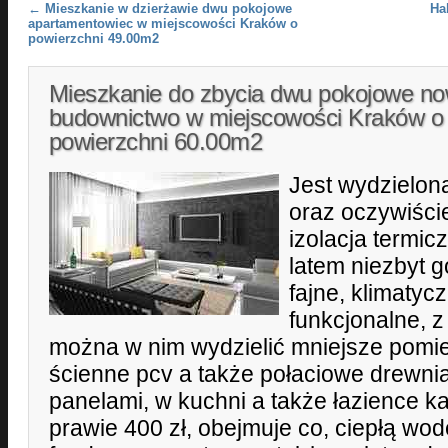
Post navigation
←
Mieszkanie w dzierżawie dwu pokojowe
Ha
apartamentowiec w miejscowości Kraków o
powierzchni 49.00m2
Mieszkanie do zbycia dwu pokojowe n
budownictwo w miejscowości Kraków o
powierzchni 60.00m2
Jest wydzielona
oraz oczywiści
izolacja termicz
latem niezbyt g
fajne, klimatyc
funkcjonalne, 
można w nim wydzielić mniejsze pomi
ścienne pcv a także połaciowe drewni
panelami, w kuchni a także łazience k
prawie 400 zł, obejmuje co, ciepłą wo