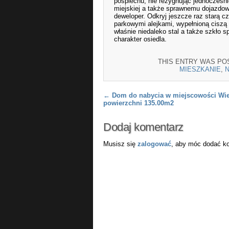
pośpiechu, nie rezygnując jednocześni
miejskiej a także sprawnemu dojazdow
deweloper. Odkryj jeszcze raz starą cz
parkowymi alejkami, wypełnioną ciszą 
właśnie niedaleko stal a także szkło 
charakter osiedla.
THIS ENTRY WAS PO
MIESZKANIE
,
Post navigation
←
Dom do nabycia w miejscowości Wie
powierzchni 135.00m2
Dodaj komentarz
Musisz się
zalogować
, aby móc dodać k