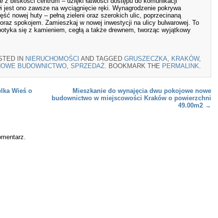
e z bliskości centrum – dzięki łatwości dostępu do komunikacji
i jest ono zawsze na wyciągnięcie ręki. Wynagrodzenie pokrywa
ęść nowej huty – pełną zieleni oraz szerokich ulic, poprzecinaną
oraz spokojem. Zamieszkaj w nowej inwestycji na ulicy bulwarowej. To
spotyka się z kamieniem, cegłą a także drewnem, tworząc wyjątkowy
STED IN
NIERUCHOMOŚCI
AND TAGGED
GRUSZECZKA
,
KRAKÓW
,
NOWE BUDOWNICTWO
,
SPRZEDAŻ
. BOOKMARK THE
PERMALINK
.
lka Wieś o
Mieszkanie do wynajęcia dwu pokojowe nowe
budownictwo w miejscowości Kraków o powierzchni
49.00m2
→
omentarz.