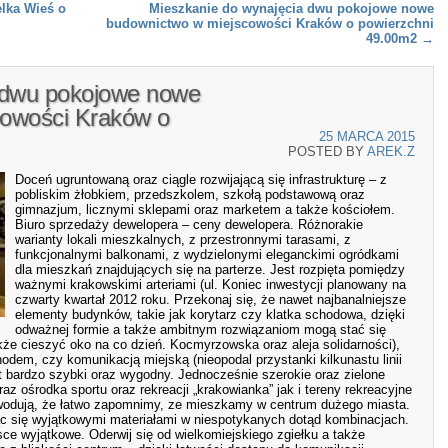
lka Wieś o
Mieszkanie do wynajęcia dwu pokojowe nowe
budownictwo w miejscowości Kraków o powierzchni
49.00m2
→
 dwu pokojowe nowe
cowości Kraków o
25 MARCA 2015
POSTED BY
AREK.Z
Doceń ugruntowaną oraz ciągle rozwijającą się infrastrukturę – z
pobliskim żłobkiem, przedszkolem, szkołą podstawową oraz
gimnazjum, licznymi sklepami oraz marketem a także kościołem.
Biuro sprzedaży dewelopera – ceny dewelopera. Różnorakie
warianty lokali mieszkalnych, z przestronnymi tarasami, z
funkcjonalnymi balkonami, z wydzielonymi eleganckimi ogródkami
dla mieszkań znajdujących się na parterze. Jest rozpięta pomiędzy
ważnymi krakowskimi arteriami (ul. Koniec inwestycji planowany na
czwarty kwartał 2012 roku. Przekonaj się, że nawet najbanalniejsze
elementy budynków, takie jak korytarz czy klatka schodowa, dzięki
odważnej formie a także ambitnym rozwiązaniom mogą stać się
kże cieszyć oko na co dzień. Kocmyrzowska oraz aleja solidarności),
dem, czy komunikacją miejską (nieopodal przystanki kilkunastu linii
 bardzo szybki oraz wygodny. Jednocześnie szerokie oraz zielone
az ośrodka sportu oraz rekreacji „krakowianka” jak i tereny rekreacyjne
wodują, że łatwo zapomnimy, ze mieszkamy w centrum dużego miasta.
c się wyjątkowymi materiałami w niespotykanych dotąd kombinacjach.
sce wyjątkowe. Oderwij się od wielkomiejskiego zgiełku a także