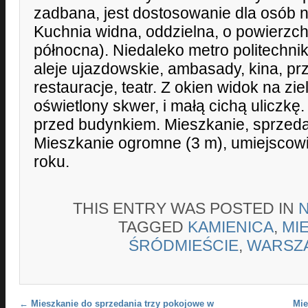
zadbana, jest dostosowanie dla osób 
Kuchnia widna, oddzielna, o powierzch
północna). Niedaleko metro politechnik
aleje ujazdowskie, ambasady, kina, prz
restauracje, teatr. Z okien widok na zie
oświetlony skwer, i małą cichą uliczk
przed budynkiem. Mieszkanie, sprzeda
Mieszkanie ogromne (3 m), umiejscow
roku.
THIS ENTRY WAS POSTED IN
TAGGED
KAMIENICA
,
MI
ŚRÓDMIEŚCIE
,
WARSZ
Post navigation
←
Mieszkanie do sprzedania trzy pokojowe w
Mie