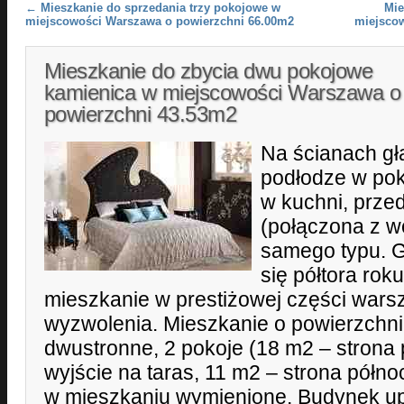
Post navigation
←
Mieszkanie do sprzedania trzy pokojowe w
Mie
miejscowości Warszawa o powierzchni 66.00m2
miejsco
Mieszkanie do zbycia dwu pokojowe
kamienica w miejscowości Warszawa o
powierzchni 43.53m2
Na ścianach gł
podłodze w pok
w kuchni, prze
(połączona z w
samego typu. G
się półtora rok
mieszkanie w prestiżowej części warsz
wyzwolenia. Mieszkanie o powierzchni
dwustronne, 2 pokoje (18 m2 – strona 
wyjście na taras, 11 m2 – strona półno
w mieszkaniu wymienione. Budynek up