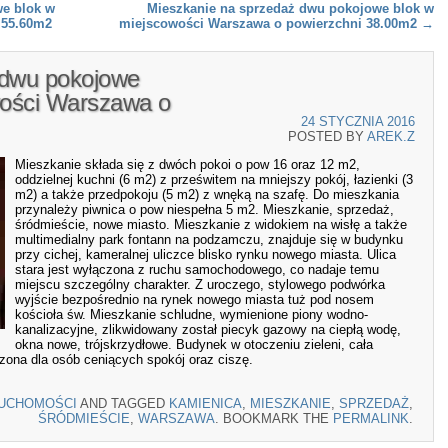
we blok w
Mieszkanie na sprzedaż dwu pokojowe blok w
 55.60m2
miejscowości Warszawa o powierzchni 38.00m2
→
 dwu pokojowe
wości Warszawa o
24 STYCZNIA 2016
POSTED BY
AREK.Z
Mieszkanie składa się z dwóch pokoi o pow 16 oraz 12 m2,
oddzielnej kuchni (6 m2) z prześwitem na mniejszy pokój, łazienki (3
m2) a także przedpokoju (5 m2) z wnęką na szafę. Do mieszkania
przynależy piwnica o pow niespełna 5 m2. Mieszkanie, sprzedaż,
śródmieście, nowe miasto. Mieszkanie z widokiem na wisłę a także
multimedialny park fontann na podzamczu, znajduje się w budynku
przy cichej, kameralnej uliczce blisko rynku nowego miasta. Ulica
stara jest wyłączona z ruchu samochodowego, co nadaje temu
miejscu szczególny charakter. Z uroczego, stylowego podwórka
wyjście bezpośrednio na rynek nowego miasta tuż pod nosem
kościoła św. Mieszkanie schludne, wymienione piony wodno-
kanalizacyjne, zlikwidowany został piecyk gazowy na ciepłą wodę,
okna nowe, trójskrzydłowe. Budynek w otoczeniu zieleni, cała
zona dla osób ceniących spokój oraz ciszę.
RUCHOMOŚCI
AND TAGGED
KAMIENICA
,
MIESZKANIE
,
SPRZEDAŻ
,
ŚRÓDMIEŚCIE
,
WARSZAWA
. BOOKMARK THE
PERMALINK
.