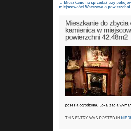
Post navigation
←
Mieszkanie na sprzedaż trzy pokojo
miejscowości Warszawa o powierzchni
Mieszkanie do zbycia
kamienica w miejsco
powierzchni 42.48m2
posesja ogrodzona. Lokalizacja wymar
THIS ENTRY WAS POSTED IN
NIE