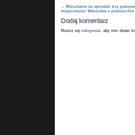
Post navigation
←
Mieszkanie na sprzedaż trzy pokojo
miejscowości Warszawa o powierzchni
Dodaj komentarz
Musisz się
zalogować
, aby móc dodać k