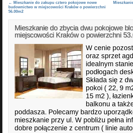
Post navigation
←
Mieszkanie do zakupu cztero pokojowe nowe
Mieszkanie
budownictwo w miejscowości Kraków o powierzchni
56.00m2
Mieszkanie do zbycia dwu pokojowe bl
miejscowości Kraków o powierzchni 5
W cenie pozost
oraz sprzet ag
idealnym stani
podłogach deska
Składa się z d
pokoi ( 22, 9 m2
15 m2 ), łazien
balkonu a tak
poddasza. Polecamy bardzo uporzą
mieszkanie przy ul. W pobliżu pełna in
dobre połączenie z centrum ( linie au