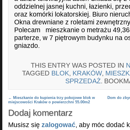
oddzielnej jasnej kuchni, łazienki, pr
oraz komórki lokatorskiej. Biuro nieru
Okna drewniane z roletami zewnętrzn
Polecam mieszkanie o metrażu 49,36
parterze, w 7 piętrowym budynku na os
gniazdo.
THIS ENTRY WAS POSTED IN
TAGGED
BLOK
,
KRAKÓW
,
MIESZK
SPRZEDAŻ
. BOOKM
Post navigation
←
Mieszkanie do kupienia trzy pokojowe blok w
Dom do zbyc
miejscowości Kraków o powierzchni 55.00m2
Dodaj komentarz
Musisz się
zalogować
, aby móc dodać 