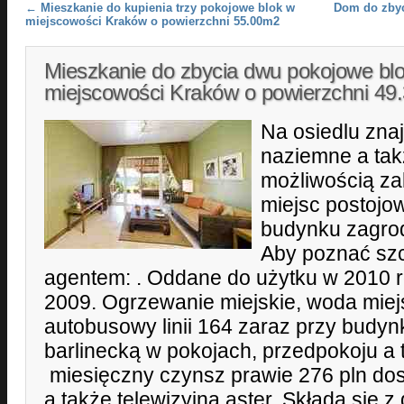
Post navigation
←
Mieszkanie do kupienia trzy pokojowe blok w
Dom do zbyc
miejscowości Kraków o powierzchni 55.00m2
Mieszkanie do zbycia dwu pokojowe bl
miejscowości Kraków o powierzchni 4
Na osiedlu znaj
naziemne a tak
możliwością z
miejsc postojo
budynku zagro
Aby poznać szc
agentem: . Oddane do użytku w 2010 
2009. Ogrzewanie miejskie, woda miej
autobusowy linii 164 zaraz przy bud
barlinecką w pokojach, przedpokoju a 
miesięczny czynsz prawie 276 pln dos
a także telewizyjna aster. Składa się z