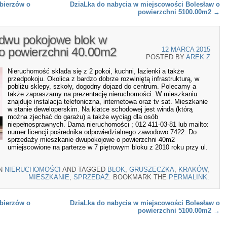
bierzów o
DziaLka do nabycia w miejscowości Bolesław o
powierzchni 5100.00m2
→
 dwu pokojowe blok w
o powierzchni 40.00m2
12 MARCA 2015
POSTED BY
AREK.Z
Nieruchomość składa się z 2 pokoi, kuchni, łazienki a także
przedpokoju. Okolica z bardzo dobrze rozwiniętą infrastrukturą, w
pobliżu sklepy, szkoły, dogodny dojazd do centrum. Polecamy a
także zapraszamy na prezentację nieruchomości. W mieszkaniu
znajduje instalacja telefoniczna, internetowa oraz tv sat. Mieszkanie
w stanie deweloperskim. Na klatce schodowej jest winda (którą
można zjechać do garażu) a także wyciąg dla osób
niepełnosprawnych. Dama nieruchomości ; 012 411-03-81 lub mailto:
numer licencji pośrednika odpowiedzialnego zawodowo:7422. Do
sprzedaży mieszkanie dwupokojowe o powierzchni 40m2
umiejscowione na parterze w 7 piętrowym bloku z 2010 roku przy ul.
IN
NIERUCHOMOŚCI
AND TAGGED
BLOK
,
GRUSZECZKA
,
KRAKÓW
,
MIESZKANIE
,
SPRZEDAŻ
. BOOKMARK THE
PERMALINK
.
bierzów o
DziaLka do nabycia w miejscowości Bolesław o
powierzchni 5100.00m2
→