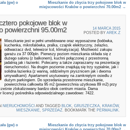
ała (gw) o
Mieszkanie do zbycia trzy pokojowe blok w
miejscowości Kraków o powierzchni 70.00m2
→
cztero pokojowe blok w
o powierzchni 95.00m2
14 MARCA 2015
POSTED BY
AREK.Z
Mieszkanie jest w pełni umeblowane oraz wyposażone (lodówka,
kuchenka, mikrofalówka, pralka, czajnik elektryczny, żelazko,
odtwarzacz dvd, telewizor lcd, klimatyzacja). Możliwość zakupu
garażu za 37 000pln. Pierwszy poziom mieszkania składa się z
dużego salonu (z balkonem), kuchni połączonej z przestronną
jadalnią jak i łazienki. Polecamy a także zapraszamy na prezentację
nieruchomości. Na drugim poziomie znajdują się trzy sypialnie, jak i
solidna łazienka (z wanną, oddzielnym prysznicem jak i dwoma
umywalkami). Apartament usytuowany na zamkniętym osiedlu z
dużym parkingiem. Do sprzedania przestronne mieszkanie,
powierzchnia całkowita 95 m2 (powierzchnia użytkowa 89 m2) przy
nocześnie zlokalizowany bardzo obok centrum miasta. Dama
r licencji pośrednika odpowiedzialnego zawodowo: 7422.
IN
NIERUCHOMOŚCI
AND TAGGED
BLOK
,
GRUSZECZKA
,
KRAKÓW
,
MIESZKANIE
,
SPRZEDAŻ
. BOOKMARK THE
PERMALINK
.
ała (gw) o
Mieszkanie do zbycia trzy pokojowe blok w
miejscowości Kraków o powierzchni 70.00m2
→