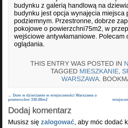
budynku z galerią handlową na dziewią
budynku jest opcja wynajęcia miejsca
podziemnym. Przestronne, dobrze zap
pokojowe o powierzchni75m2, w przepię
wejściowe antywłamaniowe. Polecam 
oglądania.
THIS ENTRY WAS POSTED IN
TAGGED
MIESZKANIE
,
S
WARSZAWA
. BOOKM
Post navigation
←
Dom w dzierżawie w miejscowości Warszawa o
powierzchni 330.00m2
miejsco
Dodaj komentarz
Musisz się
zalogować
, aby móc dodać 