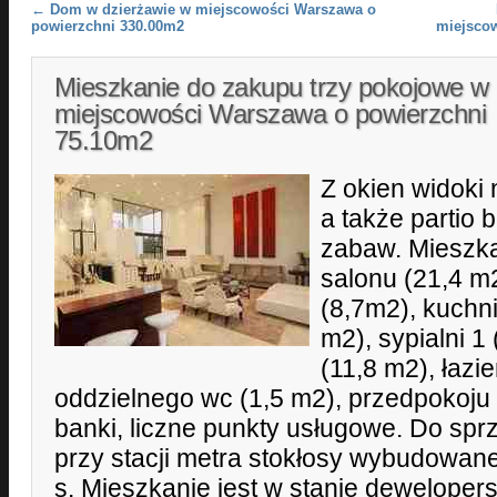
Post navigation
←
Dom w dzierżawie w miejscowości Warszawa o
powierzchni 330.00m2
miejsco
Mieszkanie do zakupu trzy pokojowe w
miejscowości Warszawa o powierzchni
75.10m2
Z okien widoki
a także partio
zabaw. Mieszka
salonu (21,4 m2
(8,7m2), kuchni
m2), sypialni 1 
(11,8 m2), łazie
oddzielnego wc (1,5 m2), przedpokoju 
banki, liczne punkty usługowe. Do spr
przy stacji metra stokłosy wybudowa
s. Mieszkanie jest w stanie deweloper