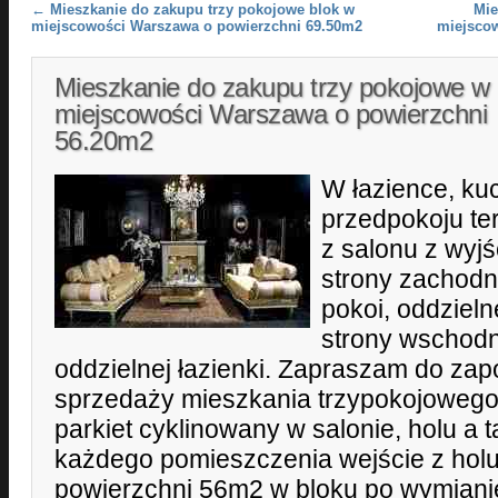
Post navigation
←
Mieszkanie do zakupu trzy pokojowe blok w
Mie
miejscowości Warszawa o powierzchni 69.50m2
miejsco
Mieszkanie do zakupu trzy pokojowe w
miejscowości Warszawa o powierzchni
56.20m2
W łazience, kuc
przedpokoju ter
z salonu z wyjś
strony zachodn
pokoi, oddzieln
strony wschodni
oddzielnej łazienki. Zapraszam do zapo
sprzedaży mieszkania trzypokojowego 
parkiet cyklinowany w salonie, holu a 
każdego pomieszczenia wejście z holu
powierzchni 56m2 w bloku po wymianie 