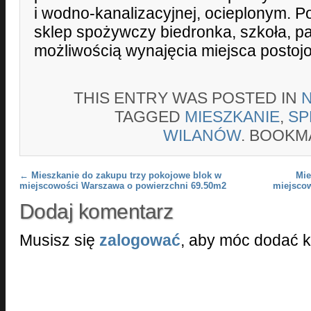
i wodno-kanalizacyjnej, ocieplonym. 
sklep spożywczy biedronka, szkoła, pa
możliwością wynajęcia miejsca postoj
THIS ENTRY WAS POSTED IN
TAGGED
MIESZKANIE
,
SP
WILANÓW
. BOOKM
Post navigation
←
Mieszkanie do zakupu trzy pokojowe blok w
Mie
miejscowości Warszawa o powierzchni 69.50m2
miejsco
Dodaj komentarz
Musisz się
zalogować
, aby móc dodać 