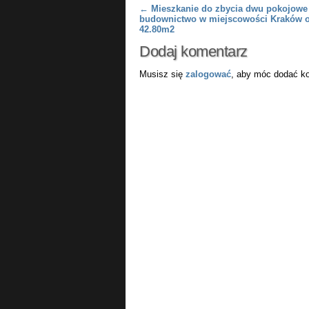
Post navigation
←
Mieszkanie do zbycia dwu pokojowe
budownictwo w miejscowości Kraków o
42.80m2
Dodaj komentarz
Musisz się
zalogować
, aby móc dodać k