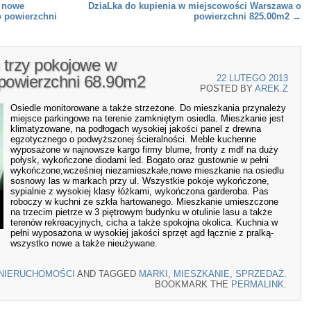
 nowe
DziaLka do kupienia w miejscowości Warszawa o
 powierzchni
powierzchni 825.00m2
→
 trzy pokojowe w
 powierzchni 68.90m2
22 LUTEGO 2013
POSTED BY
AREK.Z
Osiedle monitorowane a także strzeżone. Do mieszkania przynależy
miejsce parkingowe na terenie zamkniętym osiedla. Mieszkanie jest
klimatyzowane, na podłogach wysokiej jakości panel z drewna
egzotycznego o podwyższonej ścieralności. Meble kuchenne
wyposażone w najnowsze kargo firmy blume, fronty z mdf na duży
połysk, wykończone diodami led. Bogato oraz gustownie w pełni
wykończone,wcześniej niezamieszkałe,nowe mieszkanie na osiedlu
sosnowy las w markach przy ul. Wszystkie pokoje wykończone,
sypialnie z wysokiej klasy łóżkami, wykończona garderoba. Pas
roboczy w kuchni ze szkła hartowanego. Mieszkanie umieszczone
na trzecim pietrze w 3 piętrowym budynku w otulinie lasu a także
terenów rekreacyjnych, cicha a także spokojna okolica. Kuchnia w
pełni wyposażona w wysokiej jakości sprzęt agd łącznie z pralką-
wszystko nowe a także nieużywane.
NIERUCHOMOŚCI
AND TAGGED
MARKI
,
MIESZKANIE
,
SPRZEDAŻ
.
BOOKMARK THE
PERMALINK
.