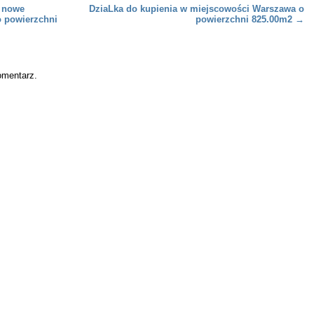
 nowe
DziaLka do kupienia w miejscowości Warszawa o
 powierzchni
powierzchni 825.00m2
→
omentarz.