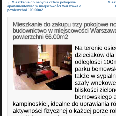
Post navigation
←
Mieszkanie do nabycia cztero pokojowe
Mies
apartamentowiec w miejscowości Warszawa o
powierzchni 100.00m2
Mieszkanie do zakupu trzy pokojowe n
budownictwo w miejscowości Warszaw
powierzchni 66.00m2
Na terenie osie
dzieciaków dla 
odległości 100
parku bemowsk
także w sypialn
szafy wnękowe
bliskości zielo
bemowskiego a
kampinoskiej, idealne do uprawiania r
aktywności fizycznej o każdej porze r