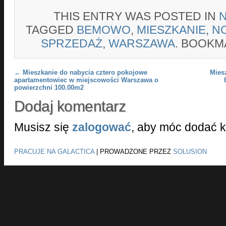
THIS ENTRY WAS POSTED IN
TAGGED
BEMOWO
,
MIESZKANIE
,
N
SPRZEDAŻ
,
WARSZAWA
. BOOKM
Post navigation
←
Mieszkanie do nabycia cztero pokojowe
Mies
apartamentowiec w miejscowości Warszawa o
powierzchni 100.00m2
Dodaj komentarz
Musisz się
zalogować
, aby móc dodać 
PRACUJE NA GALACTICA
|
PROWADZONE PRZEZ
SOLUSION