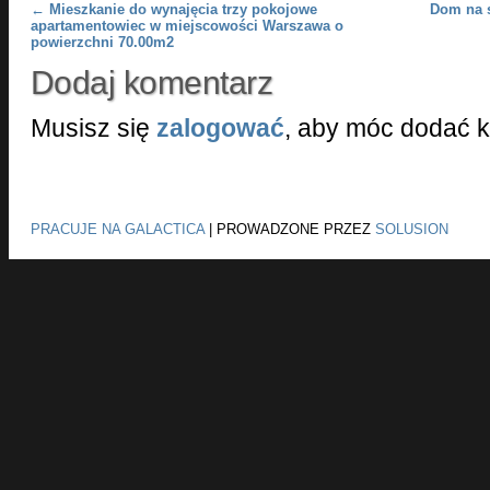
Post navigation
←
Mieszkanie do wynajęcia trzy pokojowe
Dom na s
apartamentowiec w miejscowości Warszawa o
powierzchni 70.00m2
Dodaj komentarz
Musisz się
zalogować
, aby móc dodać 
PRACUJE NA GALACTICA
|
PROWADZONE PRZEZ
SOLUSION