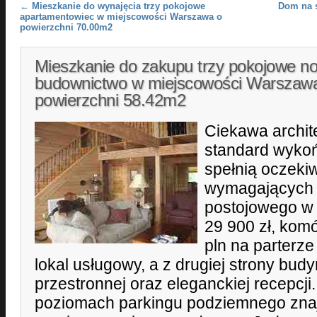
Post navigation
←
Mieszkanie do wynajęcia trzy pokojowe
Dom na s
apartamentowiec w miejscowości Warszawa o
powierzchni 70.00m2
Mieszkanie do zakupu trzy pokojowe n
budownictwo w miejscowości Warszaw
powierzchni 58.42m2
Ciekawa archit
standard wyko
spełnią oczekiw
wymagających k
postojowego w
29 900 zł, komó
pln na parterze
lokal usługowy, a z drugiej strony bud
przestronnej oraz eleganckiej recepcj
poziomach parkingu podziemnego znaj