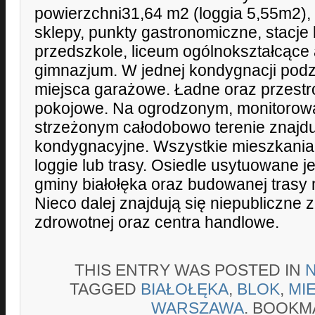
powierzchni31,64 m2 (loggia 5,55m2), 
sklepy, punkty gastronomiczne, stacj
przedszkole, liceum ogólnokształcące 
gimnazjum. W jednej kondygnacji pod
miejsca garażowe. Ładne oraz przest
pokojowe. Na ogrodzonym, monitorow
strzeżonym całodobowo terenie znajduj
kondygnacyjne. Wszystkie mieszkania 
loggie lub trasy. Osiedle usytuowane je
gminy białołęka oraz budowanej trasy
Nieco dalej znajdują się niepubliczne 
zdrowotnej oraz centra handlowe.
THIS ENTRY WAS POSTED IN
TAGGED
BIAŁOŁĘKA
,
BLOK
,
MI
WARSZAWA
. BOOKM