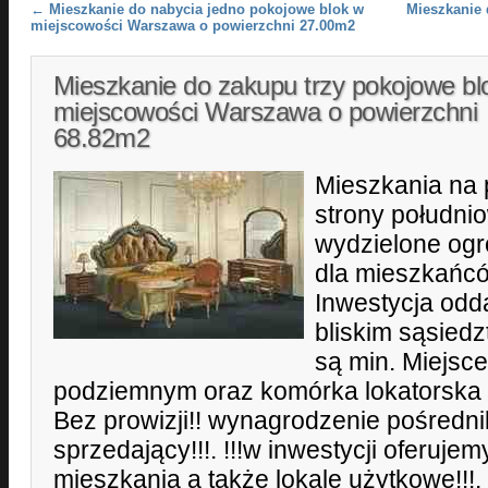
Post navigation
←
Mieszkanie do nabycia jedno pokojowe blok w
Mieszkanie 
miejscowości Warszawa o powierzchni 27.00m2
Mieszkanie do zakupu trzy pokojowe bl
miejscowości Warszawa o powierzchni
68.82m2
Mieszkania na 
strony południ
wydzielone ogr
dla mieszkańców
Inwestycja odd
bliskim sąsied
są min. Miejsc
podziemnym oraz komórka lokatorska 
Bez prowizji!! wynagrodzenie pośredn
sprzedający!!!. !!!w inwestycji oferuje
mieszkania a także lokale użytkowe!!!.