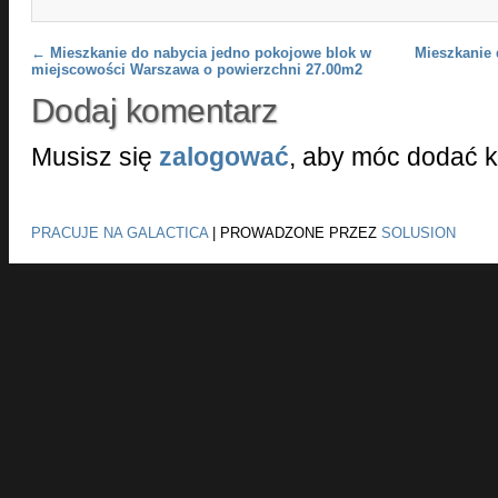
Post navigation
←
Mieszkanie do nabycia jedno pokojowe blok w
Mieszkanie 
miejscowości Warszawa o powierzchni 27.00m2
Dodaj komentarz
Musisz się
zalogować
, aby móc dodać 
PRACUJE NA GALACTICA
|
PROWADZONE PRZEZ
SOLUSION