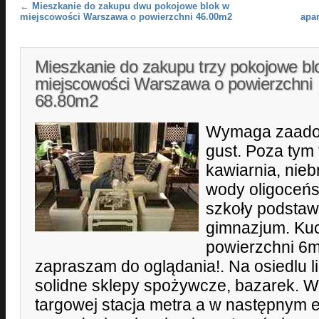
Post navigation
←
Mieszkanie do zakupu dwu pokojowe blok w
miejscowości Warszawa o powierzchni 46.00m2
apa
Mieszkanie do zakupu trzy pokojowe bl
miejscowości Warszawa o powierzchni
68.80m2
Wymaga zaadop
gust. Poza tym t
kawiarnia, nieb
wody oligoceńsk
szkoły podstaw
gimnazjum. Kuc
powierzchni 6m
zapraszam do oglądania!. Na osiedlu li
solidne sklepy spożywcze, bazarek. W
targowej stacja metra a w następnym 