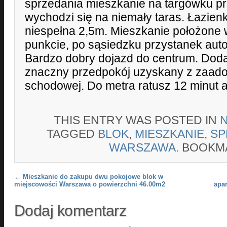
sprzedania mieszkanie na targówku pr
wychodzi się na niemały taras. Łazien
niespełna 2,5m. Mieszkanie położone
punkcie, po sąsiedzku przystanek aut
Bardzo dobry dojazd do centrum. Dod
znaczny przedpokój uzyskany z zaadop
schodowej. Do metra ratusz 12 minut 
THIS ENTRY WAS POSTED IN
TAGGED
BLOK
,
MIESZKANIE
,
SP
WARSZAWA
. BOOKM
Post navigation
←
Mieszkanie do zakupu dwu pokojowe blok w
miejscowości Warszawa o powierzchni 46.00m2
apa
Dodaj komentarz