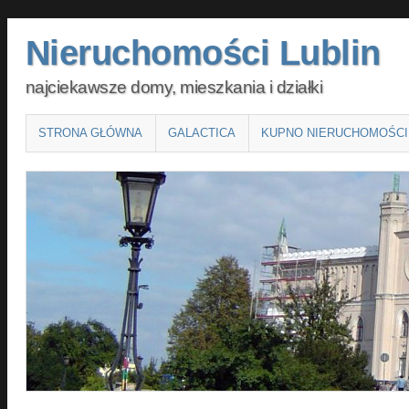
Nieruchomości Lublin
najciekawsze domy, mieszkania i działki
Main menu
SKIP
STRONA GŁÓWNA
GALACTICA
KUPNO NIERUCHOMOŚCI
TO
CONTENT