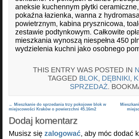
aneksie kuchennym płytki ceramiczne
pokaźna łazienka, wanna z hydromas
powietrznym, kabina prysznicowa, to
zestawie podtynkowym. Całkowite opła
mieszkania wynoszą niespełna 450 pln 
wydzielenia kuchni jako osobnego pom
THIS ENTRY WAS POSTED IN
TAGGED
BLOK
,
DĘBNIKI
,
K
SPRZEDAŻ
. BOOKM
Post navigation
←
Mieszkanie do sprzedania trzy pokojowe blok w
Mieszkan
miejscowości Kraków o powierzchni 45.16m2
miejs
Dodaj komentarz
Musisz się
zalogować
, aby móc dodać 