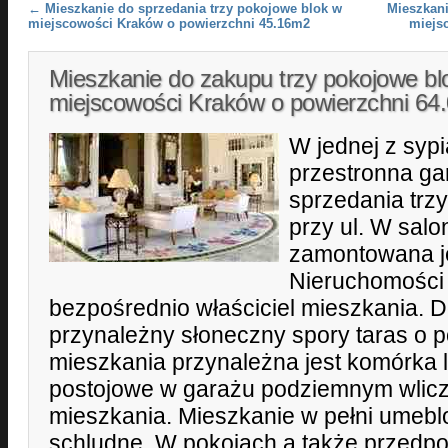
Post navigation
←
Mieszkanie do sprzedania trzy pokojowe blok w
Mieszkan
miejscowości Kraków o powierzchni 45.16m2
miejs
Mieszkanie do zakupu trzy pokojowe bl
miejscowości Kraków o powierzchni 6
W jednej z syp
przestronna ga
sprzedania trz
przy ul. W salo
zamontowana je
Nieruchomości
bezpośrednio właściciel mieszkania. 
przynależny słoneczny spory taras o 
mieszkania przynależna jest komórka l
postojowe w garażu podziemnym wlic
mieszkania. Mieszkanie w pełni umeb
schludne. W pokojach a także przedpo